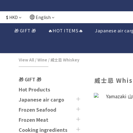
日本接近假期
日本接近假期
$
HKD
English
🎁 GIFT 🎁
🔥HOT ITEMS🔥
Japanese air car
View All
/
Wine
/
威士忌 Whiskey
🎁 GIFT 🎁
威士忌 Whis
Hot Products
Japanese air cargo
Frozen Seafood
Frozen Meat
Cooking ingredients