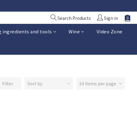
10 日前落單
10 日前落單
Search Products
Sign in
 ingredients and tools
Wine
Video Zone
Filter
Sort by
24 Items per page