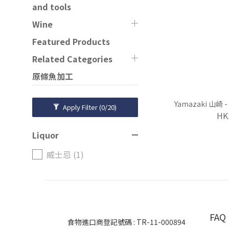
and tools
Wine
Featured Products
Related Categories
原條魚加工
Yamazaki 山崎
Apply Filter
(0/20)
HK
Liquor
威士忌 (1)
FAQ
食物進口商登記號碼 : TR-11-000894