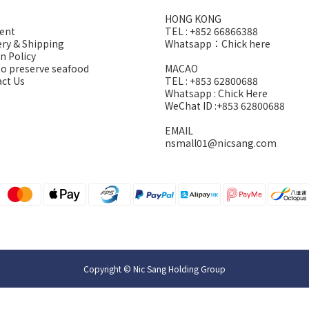
HONG KONG
ent
TEL : +852 66866388
ery & Shipping
Whatsapp：
Chick here
n Policy
o preserve seafood
MACAO
ct Us
TEL : +853 62800688
Whatsapp :
Chick Here
WeChat ID :+853 62800688
EMAIL
nsmall01@nicsang.com
Copyright © Nic Sang Holding Group