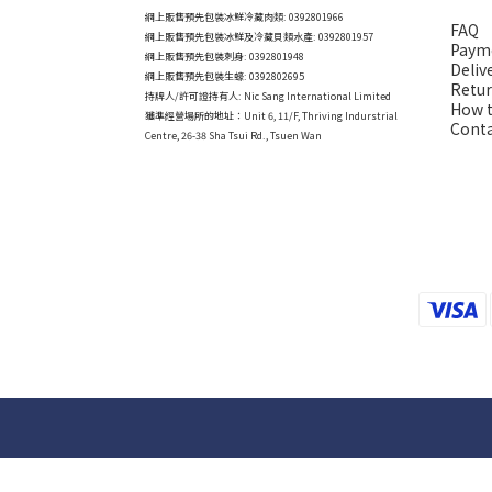
網上販售預先包裝冰鮮冷藏肉類: 0392801966
FAQ
網上販售預先包裝冰鮮及冷藏貝類水產: 0392801957
Paym
網上販售預先包裝刺身: 0392801948
Deliv
網上販售預先包裝生蠔: 0392802695
Retur
持牌人/許可證持有人: Nic Sang International Limited
How t
獲準經營場所的地址：
Unit 6, 11/F, Thriving Indurstrial
Conta
Centre, 26-38 Sha Tsui Rd., Tsuen Wan