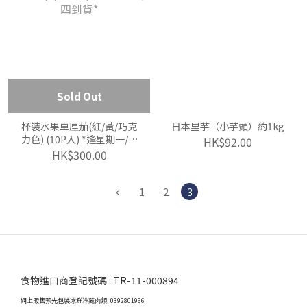
Sold Out
杯裝水果車厘茄(紅/黃/巧克
日本里芋（小芋頭）約1kg
力色) (10P入) *逢星期一/四
HK$92.00
到貨*
HK$300.00
1
2
3
食物進口商登記號碼 : TR-11-000894
網上販售預先包裝冰鮮冷藏肉類: 0392801966