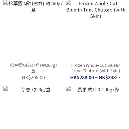
松葉蟹肉碎(冰鮮) 約260g/
Frozen Whole-Cut Bluefin
盒
Tuna Chutoro (with Skin)
HK$208.00
HK$288.00 ~ HK$338.00