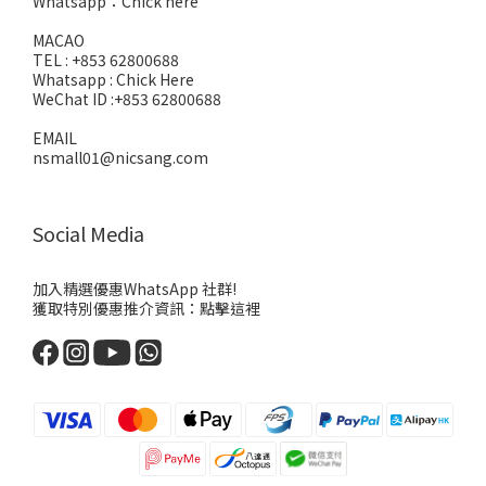
Whatsapp：
Chick here
MACAO
TEL : +853 62800688
Whatsapp :
Chick Here
WeChat ID :+853 62800688
EMAIL
nsmall01@nicsang.com
Social Media
加入精選優惠WhatsApp 社群!
獲取特別優惠推介資訊：
點擊這裡