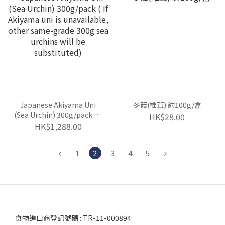
Japanese Akiyama Uni
冬菇(椎茸) 約100g/盒
(Sea Urchin) 300g/pack ( If
HK$28.00
Akiyama uni is
HK$1,288.00
unavailable, other same-
grade 300g sea urchins
will be substituted)
1
2
3
4
5
食物進口商登記號碼 : TR-11-000894