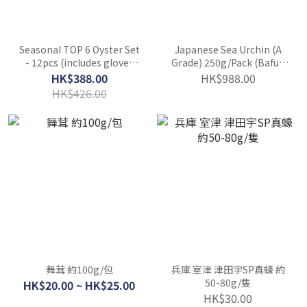
Seasonal TOP 6 Oyster Set
Japanese Sea Urchin (A
- 12pcs (includes gloves
Grade) 250g/Pack (Bafun
and oyster opener)
Uni, Aka Uni, Murasaki
HK$388.00
HK$988.00
Uni; shipped randomly
HK$426.00
based on season)
舞茸 約100g/包
兵庫 室津 津田宇SP真蠔 約
50-80g/隻
HK$20.00 ~ HK$25.00
HK$30.00