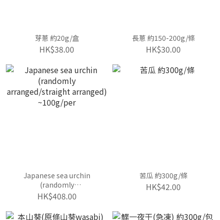
芽蔥 約20g/盒
長蔥 約150-200g/條
HK$38.00
HK$30.00
Japanese sea urchin
苦瓜 約300g/條
(randomly
HK$42.00
arranged/straight
HK$408.00
arranged) ~100g/per