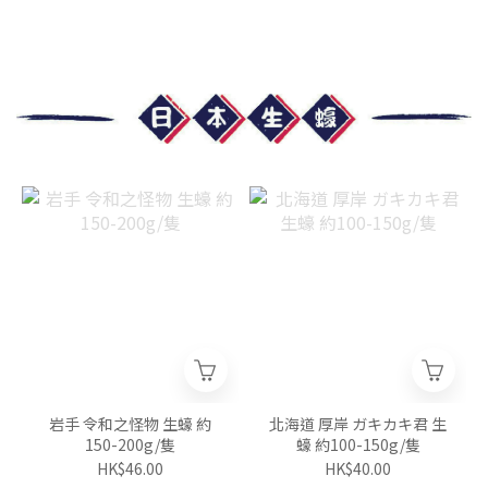
岩手 令和之怪物 生蠔 約
北海道 厚岸 ガキカキ君 生
150-200g/隻
蠔 約100-150g/隻
HK$46.00
HK$40.00