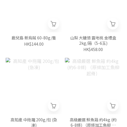
鹿兒島 新烏賊 60-80g/隻
山梨 大糖領 露地桃 金禮盒
2kg/箱（5-6玉)
HK$144.00
HK$458.00
高知產 中拖羅 200g/包 (急
高級嚴選 鮮魚箱 約4kg (約
凍)
6-8條) （原條加工魚柳 起