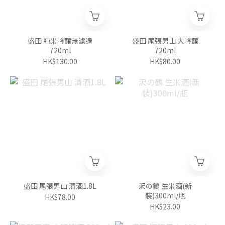
盛田 純米吟釀無濾過
盛田 尾張男山 大吟釀
720ml
720ml
HK$130.00
HK$80.00
盛田 尾張男山 清酒1.8L
沢の鶴 生米酒(新
裝)300ml/瓶
HK$78.00
HK$23.00