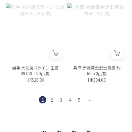
岩手 大船渡 Kライン 生蠔
兵庫 赤穂黃金武士真蠔 約
約100-150g/隻
60-70g/隻
HK$26.00
HK$34.00
1
2
3
4
5
»