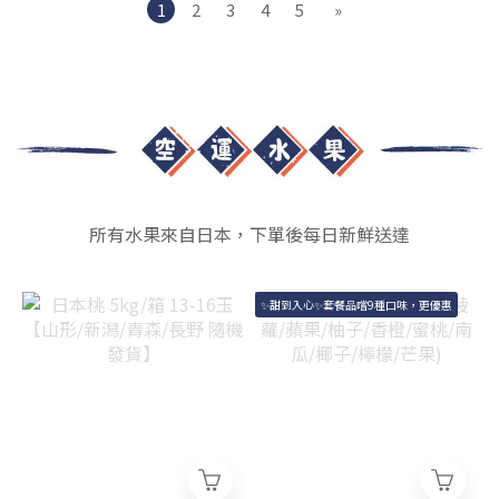
1
2
3
4
5
»
所有水果來自日本，下單後每日新鮮送達
✨甜到入心✨套餐品嚐9種口味，更優惠