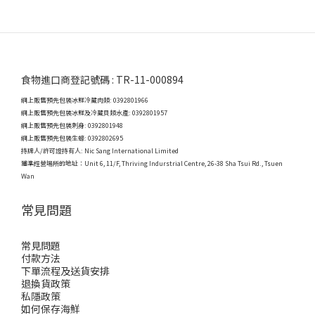
食物進口商登記號碼 : TR-11-000894
網上販售預先包裝冰鮮冷藏肉類: 0392801966
網上販售預先包裝冰鮮及冷藏貝類水產: 0392801957
網上販售預先包裝刺身: 0392801948
網上販售預先包裝生蠔: 0392802695
持牌人/許可證持有人: Nic Sang International Limited
獲準經營場所的地址：
Unit 6, 11/F, Thriving Indurstrial Centre, 26-38 Sha Tsui Rd., Tsuen
Wan
常見問題
常見問題
付款方法
下單流程及送貨安排
退換貨政策
私隱政策
如何保存海鮮