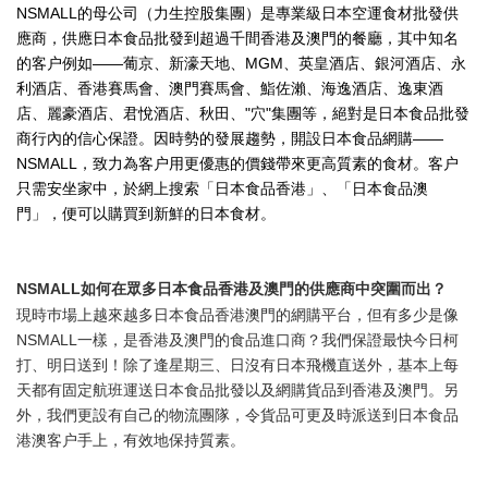
NSMALL的母公司（力生控股集團）是專業級日本空運食材批發供
應商，供應日本食品批發到超過千間香港及澳門的餐廳，其中知名
的客户例如——葡京、新濠天地、MGM、英皇酒店、銀河酒店、永
利酒店、香港賽馬會、澳門賽馬會、鮨佐瀨、海逸酒店、逸東酒
店、麗豪酒店、君悅酒店、秋田、"穴"集團等，絕對是日本食品批發
商行內的信心保證。因時勢的發展趨勢，開設日本食品網購——
NSMALL，致力為客户用更優惠的價錢帶來更高質素的食材。客户
只需安坐家中，於網上搜索「日本食品香港」、「日本食品澳
門」，便可以購買到新鮮的日本食材。
NSMALL如何在眾多日本食品香港及澳門的供應商中突圍而出？
現時巿場上越來越多日本食品香港澳門的網購平台，但有多少是像
NSMALL一樣，是香港及澳門的食品進口商？我們保證最快今日柯
打、明日送到！除了逢星期三、日沒有日本飛機直送外，基本上每
天都有固定航班運送日本食品批發以及網購貨品到香港及澳門。另
外，我們更設有自己的物流團隊，令貨品可更及時派送到日本食品
港澳客户手上，有效地保持質素。