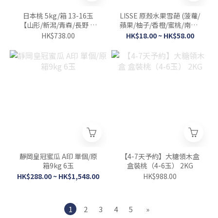
日本桃 5kg/箱 13-16玉
LISSE 原殼水果雪葩 (菠蘿/
【山形/新潟/青森/長野 隨
蘋果/柚子/香橙/蜜桃/南瓜/
機發貨】
椰子/檸檬/芒果)
HK$738.00
HK$18.00 ~ HK$58.00
靜岡皇冠蜜瓜 A印 單個/原
【4-7天予約】大糖領木盒
箱9kg 6玉
盒裝桃（4-6玉） 2KG
HK$288.00 ~ HK$1,548.00
HK$988.00
1
2
3
4
5
»