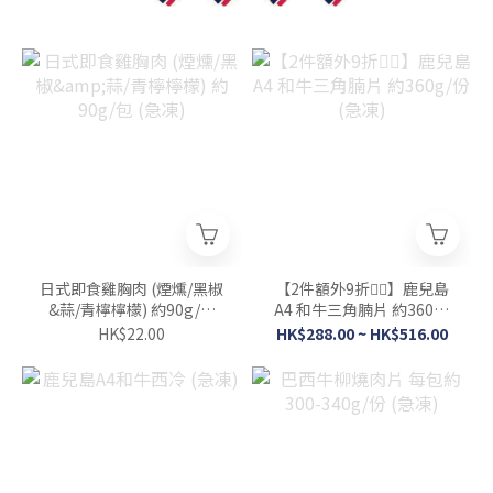
日式即食雞胸肉 (煙燻/黑椒
【2件額外9折👍🏻】鹿兒島
&蒜/青檸檸檬) 約90g/包
A4 和牛三角腩片 約360g/
(急凍)
份 (急凍)
HK$22.00
HK$288.00 ~ HK$516.00