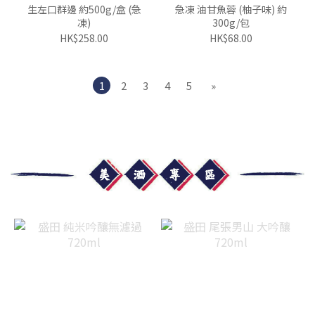
生左口群邊 約500g/盒 (急
急凍 油甘魚蓉 (柚子味) 約
凍)
300g/包
HK$258.00
HK$68.00
1
2
3
4
5
»