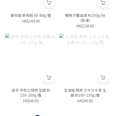
鹿兒島 新烏賊 60-80g/隻
鱒魚子醬油漬 約250g/份
(急凍)
HK$144.00
HK$238.00
岩手 令和之怪物 生蠔 約
北海道 厚岸 ガキカキ君 生
150-200g/隻
蠔 約100-150g/隻
HK$46.00
HK$40.00