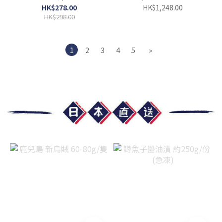
骨）
HK$278.00
HK$1,248.00
HK$298.00
1
2
3
4
5
»