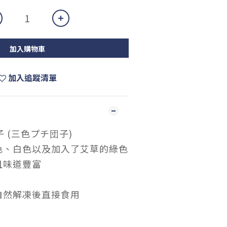
加入購物車
加入追蹤清單
子 (三色プチ団子)
色、白色以及加入了艾草的綠色
且味道豐富
自然解凍後直接食用