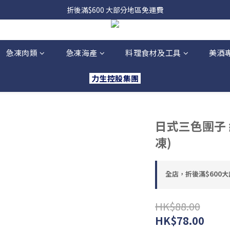
，貨源較不穩定；如想在 8 月 11 日至 8 月 15 日收貨，請務必於 8 月 
折後滿$600 大部分地區免運費
，貨源較不穩定；如想在 8 月 11 日至 8 月 15 日收貨，請務必於 8 月 
急凍肉類
急凍海產
料理食材及工具
美酒
力生控股集團
日式三色團子 約
凍)
全店，折後滿$600
HK$88.00
HK$78.00