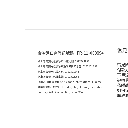
常見
食物進口商登記號碼 : TR-11-000894
網上販售預先包裝冰鮮冷藏肉類: 0392801966
常見
網上販售預先包裝冰鮮及冷藏貝類水產: 0392801957
付款
網上販售預先包裝刺身: 0392801948
下單
網上販售預先包裝生蠔: 0392802695
退換
持牌人/許可證持有人: Nic Sang International Limited
私隱
獲準經營場所的地址：
Unit 6, 11/F, Thriving Indurstrial
如何
Centre, 26-38 Sha Tsui Rd., Tsuen Wan
聯絡