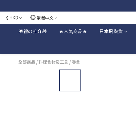
日本接近假期
日本接近假期
$
HKD
繁體中文
🎁禮の推介🎁
🔥人気商品🔥
日本飛機貨
全部商品
/
料理食材及工具
/
零食