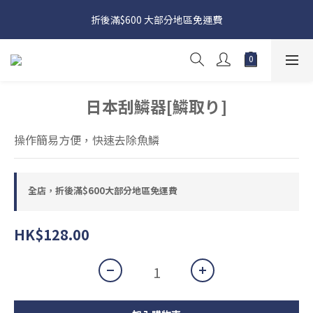
日本接近假期，貨源較不穩定；如想在 8 月 11 日至 8 月 15 日收
折後滿$600 大部分地區免運費
貨，請務必於 8 月 10 日前落單
日本接近假期，貨源較不穩定；如想在 8 月 11 日至 8 月 15 日收
貨，請務必於 8 月 10 日前落單
日本刮鱗器[鱗取り]
操作簡易方便，快速去除魚鱗
全店，折後滿$600大部分地區免運費
HK$128.00