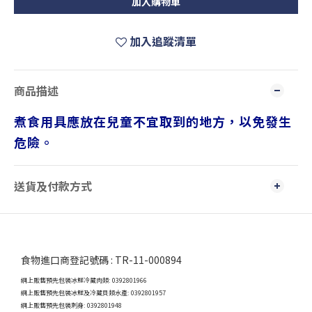
加入購物車
加入追蹤清單
商品描述
煮食用具應放在兒童不宜取到的地方，以免發生
危險。
送貨及付款方式
食物進口商登記號碼 : TR-11-000894
網上販售預先包裝冰鮮冷藏肉類: 0392801966
網上販售預先包裝冰鮮及冷藏貝類水產: 0392801957
網上販售預先包裝刺身: 0392801948