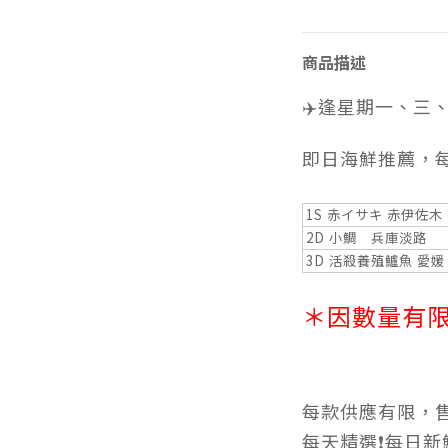
商品描述
✈️逢星期一、三、
即日海鮮推薦，
1S 赤イサキ 赤伊佐
2D 小鯛 兵庫淡路
3D 活殺養殖鱸魚 愛媛
＊因數量有
每款供應有限，售
每天精選❗️每日新