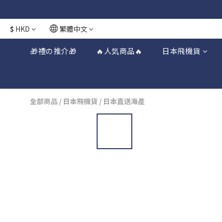
日本接近假期
日本接近假期
$
HKD
繁體中文
🎁禮の推介🎁
🔥人気商品🔥
日本飛機貨
全部商品
/
日本飛機貨
/
日本直送海產