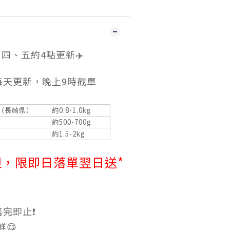
四、五約4點更新✈️
每天更新，晚上9時截單
木（長崎県）
約0.8-1.0kg
約500-700g
約1.5-2kg
限，
限即日落單翌日送*
完即止❗️
鮮😋