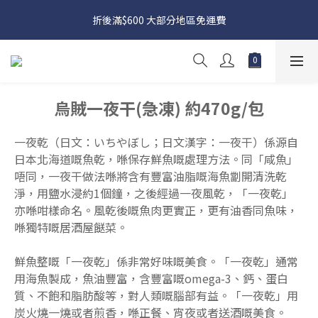
日本接近假期，貨源較不穩定；如想在 8 月 11 日至 8 月 15 日收
折後滿$600 大部分地區免運費
貨，請務必於 8 月 10 日前落單
日本接近假期，貨源較不穩定；如想在 8 月 11 日至 8 月 15 日收
貨，請務必於 8 月 10 日前落單
烏賊一夜干(急凍) 約470g/包
一夜乾（日文：いちやぼし；日文漢字：一夜干）係源自
日本北海道嘅魚乾，喺保存鮮魚嘅處理方法。同「咸魚」
唔同，一夜干做法喺將含有豐富油脂嘅海魚劏開清洗乾
淨，用鹽水浸約1個鐘，之後經過一夜風乾，「一夜乾」
亦喺咁樣命名。風乾後嘅魚肉更實正，更有油香同魚味，
喺獨特嘅居酒屋餸菜。
鮮魚整嘅「一夜乾」係非常好味嘅美食。「一夜乾」通常
用海魚製成，魚油豐富，含豐富嘅omega-3、鈣、蛋白
質、不飽和脂肪酸等，對人類嘅腦部有益。「一夜乾」用
炭火燒一燒或者煎香，喺正餐、宵夜或者送酒嘅美食。