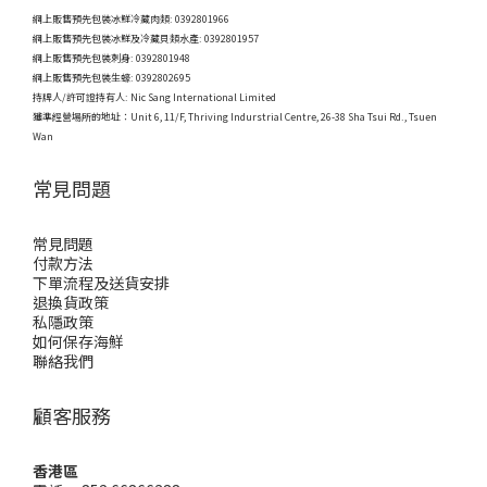
網上販售預先包裝冰鮮冷藏肉類: 0392801966
網上販售預先包裝冰鮮及冷藏貝類水產: 0392801957
網上販售預先包裝刺身: 0392801948
網上販售預先包裝生蠔: 0392802695
持牌人/許可證持有人: Nic Sang International Limited
獲準經營場所的地址：
Unit 6, 11/F, Thriving Indurstrial Centre, 26-38 Sha Tsui Rd., Tsuen
Wan
常見問題
常見問題
付款方法
下單流程及送貨安排
退換貨政策
私隱政策
如何保存海鮮
聯絡我們
顧客服務
香港區