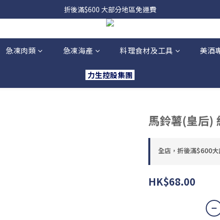
，貨源較不穩定；如想在 8 月 11 日至 8 月 15 日收貨，請務必於 8 月 
折後滿$600 大部分地區免運費
，貨源較不穩定；如想在 8 月 11 日至 8 月 15 日收貨，請務必於 8 月 
急凍肉類
急凍海產
料理食材及工具
美酒
力生控股集團
馬鈴薯(皇后) 
全店，折後滿$600
HK$68.00