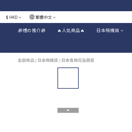
日本接近假期
日本接近假期
$
HKD
繁體中文
🎁禮の推介🎁
🔥人気商品🔥
日本飛機貨
全部商品
/
日本飛機貨
/
日本食用花及蔬菜