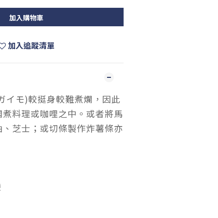
加入購物車
加入追蹤清單
ガイモ)較挺身較難煮爛，因此
燜煮料理或咖哩之中。
或者將馬
油、芝士；或切條製作炸薯條亦
袋