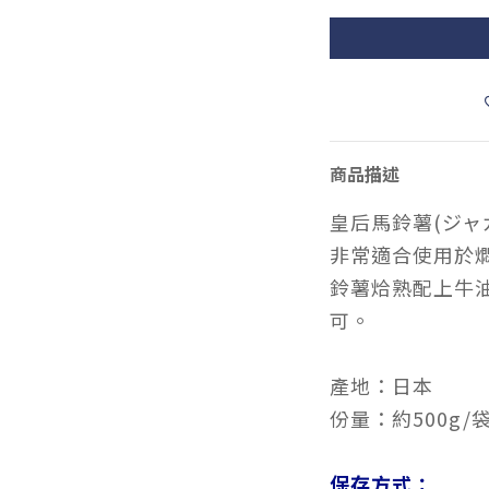
商品描述
皇后馬鈴薯(ジャ
非常適合使用於
鈴薯烚熟配上牛
可。
產地：日本
份量：約500g/
保存方式：