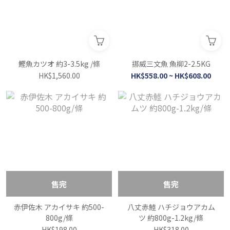
鰹魚カツオ 約3-3.5kg /條
挪威三文魚 魚柳2-2.5KG
HK$1,560.00
HK$558.00 ~ HK$608.00
售完
售完
赤伊佐木 アカイサキ 約500-
八丈赤鯥 ハチジョウアカム
800g/條
ツ 約800g-1.2kg/條
HK$198.00
HK$318.00