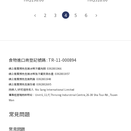
2
3
4
5
6
食物進口商登記號碼 : TR-11-000894
網上販售預先包裝冰鮮冷藏肉類: 0392801966
網上販售預先包裝冰鮮及冷藏貝類水產: 0392801957
網上販售預先包裝刺身: 0392801948
網上販售預先包裝生蠔: 0392802695
持牌人/許可證持有人: Nic Sang International Limited
獲準經營場所的地址：
Unit 6, 11/F, Thriving Indurstrial Centre, 26-38 Sha Tsui Rd., Tsuen
Wan
常見問題
常見問題