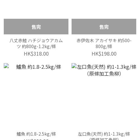
售完
售完
八丈赤鯥 ハチジョウアカム
赤伊佐木 アカイサキ 約500-
ツ 約800g-1.2kg/條
800g/條
HK$318.00
HK$198.00
鱸魚 約1.8-2.5kg/條
左口魚(天然) 約1-1.3kg/條
（原條加工魚柳）