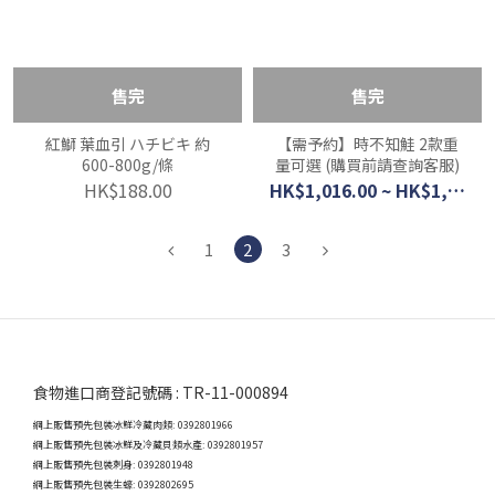
售完
售完
紅鰤 葉血引 ハチビキ 約
【需予約】時不知鮭 2款重
600-800g/條
量可選 (購買前請查詢客服)
HK$188.00
HK$1,016.00 ~ HK$1,950.00
1
2
3
食物進口商登記號碼 : TR-11-000894
網上販售預先包裝冰鮮冷藏肉類: 0392801966
網上販售預先包裝冰鮮及冷藏貝類水產: 0392801957
網上販售預先包裝刺身: 0392801948
網上販售預先包裝生蠔: 0392802695