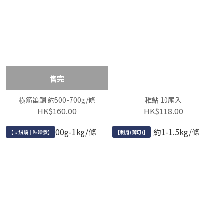
售完
横筋笛鯛 約500-700g/條
稚鮎 10尾入
HK$160.00
HK$118.00
【立鱗燒｜味噌煮】
【刺身(薄切)】