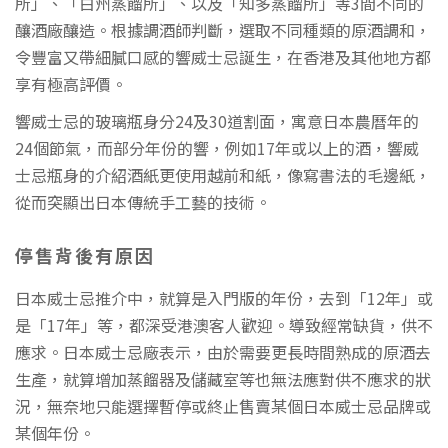
所」、「白州蒸餾所」、以及「知多蒸餾所」等3間不同的
釀酒廠釀造。根據調酒師判斷，選取不同種類的原酒調和，
令豐富又帶細膩口感的響威士忌誕生，在香港及其他地方都
享有極高評價。
響威士忌的玻璃瓶身分24及30道割面，寓意日本農曆年的
24個節氣，而部分年份的響，例如17年或以上的酒，響威
士忌瓶身的介紹酒紙更使用越前和紙，像寫書法的毛邊紙，
從而突顯出日本傳統手工藝的技術。
停售背後有原因
日本威士忌推介中，就算是入門版的年份，去到「12年」或
是「17年」等，都深受港澳客人歡迎。導致經常缺貨，供不
應求。日本威士忌廠表示，由於需要更長時間熟成的原酒去
生產，就算增加蒸餾器及儲藏室等也無法應對供不應求的狀
況，無奈地只能選擇暫停或終止售賣某個日本威士忌品牌或
某個年份。