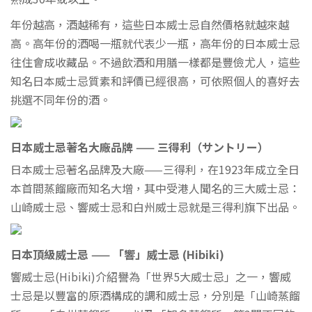
年份越高，酒越稀有，這些日本威士忌自然價格就越來越
高。高年份的酒喝一瓶就代表少一瓶，高年份的日本威士忌
往住會成收藏品。不過飲酒和用膳一樣都是豐儉尤人，這些
知名日本威士忌質素和評價已經很高，可依照個人的喜好去
挑選不同年份的酒。
日本威士忌著名大廠品牌 —— 三得利（サントリー）
日本威士忌著名品牌及大廠——三得利，在1923年成立全日
本首間蒸餾廠而知名大增，其中受港人聞名的三大威士忌：
山崎威士忌、響威士忌和白州威士忌就是三得利旗下出品。
日本頂級威士忌 —— 「響」威士忌 (Hibiki)
響威士忌(Hibiki)介紹譽為「世界5大威士忌」之一，響威
士忌是以豐富的原酒構成的調和威士忌，分別是「山崎蒸餾