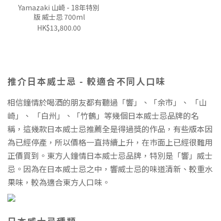
Yamazaki 山崎 - 18年特別
版 威士忌 700ml
HK$13,800.00
推介日本威士忌 - 較適合不同人口味
相信鐘情於喝酒的朋友都有聽過「響」、「余市」、 「山
崎」、 「白州」、「竹鶴」等幾個日本威士忌品牌的名
稱，這幾款日本威士忌推薦全是得過獎的作品，有些版本因
為已經停產，所以價格一直持續上升，在巿面上已經很難用
正價買到。東方人鐘情日本威士忌品牌，特別是「響」威士
忌。因為在日本威士忌之中，響威士忌的味道清新、較重水
果味，較為適合東方人口味。
日本威士忌種類