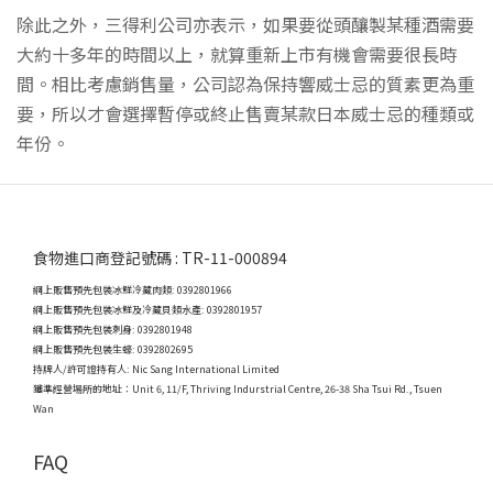
除此之外，三得利公司亦表示，如果要從頭釀製某種酒需要
大約十多年的時間以上，就算重新上市有機會需要很長時
間。相比考慮銷售量，公司認為保持響威士忌的質素更為重
要，所以才會選擇暫停或終止售賣某款日本威士忌的種類或
年份。
食物進口商登記號碼 : TR-11-000894
網上販售預先包裝冰鮮冷藏肉類: 0392801966
網上販售預先包裝冰鮮及冷藏貝類水產: 0392801957
網上販售預先包裝刺身: 0392801948
網上販售預先包裝生蠔: 0392802695
持牌人/許可證持有人: Nic Sang International Limited
獲準經營場所的地址：
Unit 6, 11/F, Thriving Indurstrial Centre, 26-38 Sha Tsui Rd., Tsuen
Wan
FAQ