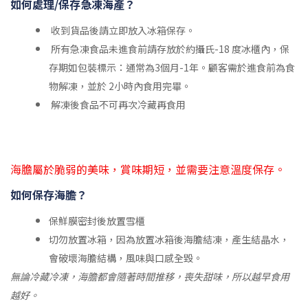
如何處理
/保存
急凍海產？
收到貨品後請立即放入冰箱保存。
所有急凍食品未進食前請存放於約攝氏-18 度冰櫃內，保
存期如包裝標示：通常為3個月-1年。顧客需於進食前為食
物解凍，並於 2小時內食用完畢。
解凍後食品不可再次冷藏再食用
海膽屬於脆弱的美味，賞味期短，並需要注意溫度保存。
如何保存海膽？
保鮮膜密封後放置雪櫃
切勿放置冰箱，因為放置冰箱後海膽結凍，產生結晶水，
會破壞海膽結構，風味與口感全毀。
無論冷藏冷凍，海膽都會隨著時間推移，喪失甜味，所以越早食用
越好。