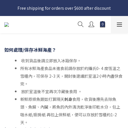
日本接近假期，貨源較不穩定；如想在 8 月 11 日至 8 月 15 日收
Free shipping for orders over $600 after discount
貨，請務必於 8 月 10 日前落單
日本接近假期，貨源較不穩定；如想在 8 月 11 日至 8 月 15 日收
貨，請務必於 8 月 10 日前落單
如何處理/保存冰鮮海產？
收到貨品後請立即放入冰箱保存。
所有冰鮮海產食品未進食前請存放於約攝氏0- 4 度恆溫之
雪櫃內，可保存 2-3 天，開封後建議於室溫2小時內盡快食
完。
放於室溫後不宜再次冷藏後食用 。
新鮮原條魚類如打算隔天
刺身
食用，收貨後應先去除魚
頭、魚鱗、內臟，將魚的內外清洗乾淨後印乾水分，包上
吸水紙/廚房紙 再包上保鮮紙，便可以存放於雪櫃約1-2
天。