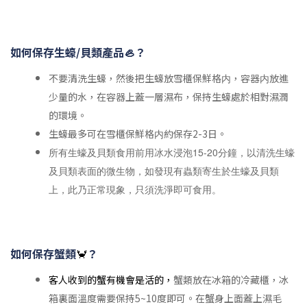
如何保存生蠔/貝類產品🦪？
不要清洗生蠔，然後把生蠔放雪櫃保鮮格内，容器内放進
少量的水，在容器上蓋一層濕布，保持生蠔處於相對濕潤
的環境。
生蠔最多可在雪櫃保鮮格内約保存2-3日。
所有生蠔及貝類食用前用冰水浸泡15-20分鐘，以清洗生蠔
及貝類表面的微生物，如發現有蟲類寄生於生蠔及貝類
上，此乃正常現象，只須洗淨即可食用。
如何保存蟹類
🦀
？
客人收到的蟹有機會是活的，
蟹類放在冰箱的冷藏櫃，冰
箱裏面溫度需要保持5~10度即可。在蟹身上面蓋上濕毛