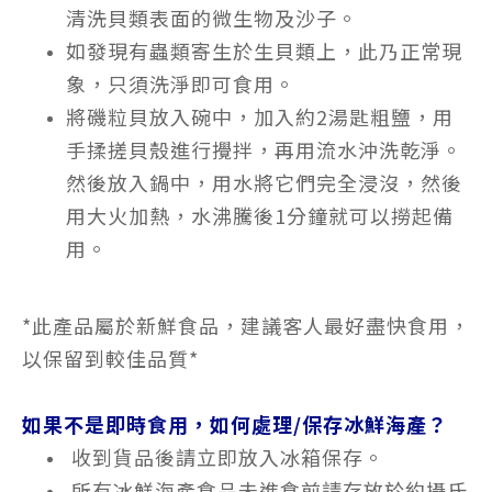
清洗貝類表面的微生物及沙子。
如發現有蟲類寄生於生貝類上，此乃正常現
象，只須洗淨即可食用。
將磯粒貝放入碗中，加入約2湯匙粗鹽，用
手揉搓貝殼進行攪拌，再用流水沖洗乾淨。
然後放入鍋中，用水將它們完全浸沒，然後
用大火加熱，水沸騰後1分鐘就可以撈起備
用。
*此產品屬於新鮮食品，建議客人最好盡快食用，
以保留到較佳品質*
如果不是即時食用，如何處理/保存冰鮮海產？
收到貨品後請立即放入冰箱保存。
所有冰鮮海產食品未進食前請存放於約攝氏