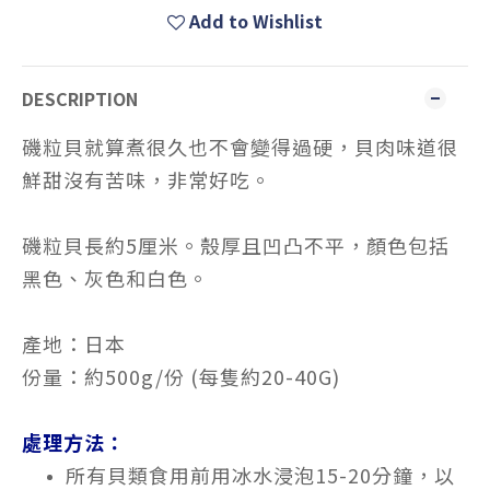
Add to Wishlist
DESCRIPTION
磯粒貝就算煮很久也不會變得過硬，貝肉味道很
鮮甜沒有苦味，非常好吃。
磯粒貝長約5厘米。殼厚且凹凸不平，顏色包括
黑色、灰色和白色。
產地：日本
份量：約500g/份 (每隻約
20-40G)
處理方法：
所有貝類食用前用冰水浸泡15-20分鐘，以