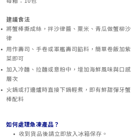
每箱：10包
建議食法
將蟹棒撕成絲，拌沙律醬、粟米、青瓜做蟹柳沙
律​
用作壽司、手卷或軍艦壽司餡料，簡單卷飯加紫
菜即可​
加入冷麵、拉麵或意粉中，增加海鮮風味與口感
層次​
火鍋或打邊爐時直接下鍋輕煮，即有鮮甜彈牙蟹
棒配料
如何處理急凍產品？
收到貨品後請立即放入冰箱保存。