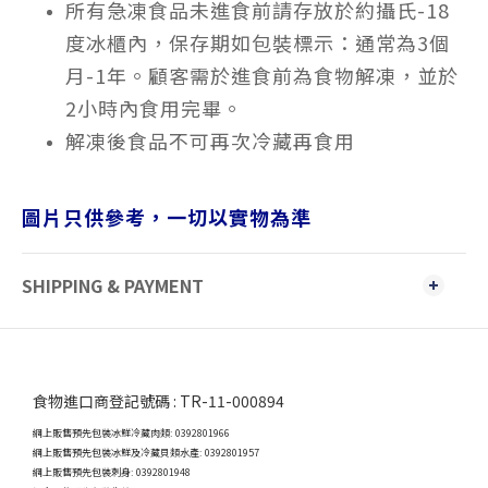
所有急凍食品未進食前請存放於約攝氏-18
度冰櫃內，保存期如包裝標示：通常為3個
月-1年。顧客需於進食前為食物解凍，並於
2小時內食用完畢。
解凍後食品不可再次冷藏再食用
圖片只供參考，一切以實物為準
SHIPPING & PAYMENT
食物進口商登記號碼 : TR-11-000894
網上販售預先包裝冰鮮冷藏肉類: 0392801966
網上販售預先包裝冰鮮及冷藏貝類水產: 0392801957
網上販售預先包裝刺身: 0392801948