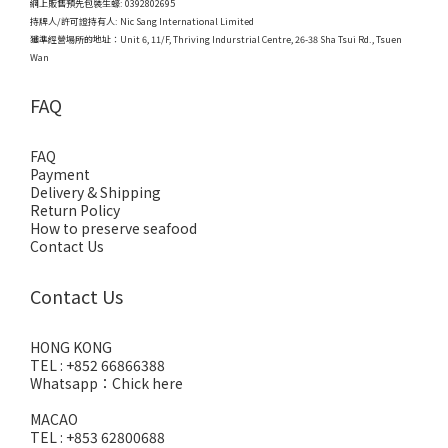
網上販售預先包裝生蠔: 0392802695
持牌人/許可證持有人: Nic Sang International Limited
獲準經營場所的地址：
Unit 6, 11/F, Thriving Indurstrial Centre, 26-38 Sha Tsui Rd., Tsuen
Wan
FAQ
FAQ
Payment
Delivery & Shipping
Return Policy
How to preserve seafood
Contact Us
Contact Us
HONG KONG
TEL : +852 66866388
Whatsapp：
Chick here
MACAO
TEL : +853 62800688