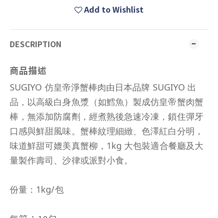
Add to Wishlist
DESCRIPTION
商品描述
SUGIYO 仿皇帝淨蟹棒肉由日本品牌 SUGIYO 出
品，以高級白身魚漿（如鱈魚）製成仿皇帝蟹肉蟹
棒，無添加防腐劑，經煮熟後急速冷凍，鎖住彈牙
口感與鮮甜風味。蟹棒紋理細緻、色澤紅白分明，
味道鮮甜可媲美真蟹柳，1kg 大包裝適合餐廳及大
量製作壽司、沙律或派對小食。
份量：1kg/包