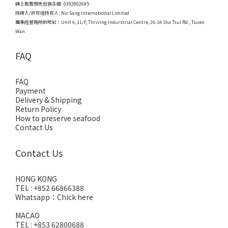
網上販售預先包裝生蠔: 0392802695
持牌人/許可證持有人: Nic Sang International Limited
獲準經營場所的地址：
Unit 6, 11/F, Thriving Indurstrial Centre, 26-38 Sha Tsui Rd., Tsuen
Wan
FAQ
FAQ
Payment
Delivery & Shipping
Return Policy
How to preserve seafood
Contact Us
Contact Us
HONG KONG
TEL : +852 66866388
Whatsapp：
Chick here
MACAO
TEL : +853 62800688