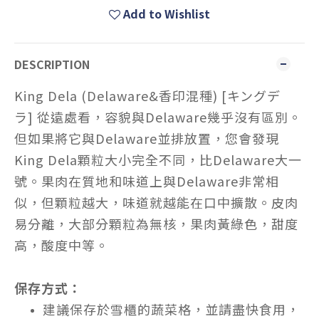
Add to Wishlist
DESCRIPTION
King Dela
(Delaware&香印混種) [キングデ
ラ] 從遠處看，容貌與
Delaware
幾乎沒有區別。
但如果將它與
Delaware
並排放置，您會發現
King Dela
顆粒大小完全不同，比
Delaware
大一
號。果肉在質地和味道上與
Delaware
非常相
似，但顆粒越大，味道就越能在口中擴散。皮肉
易分離，大部分顆粒為無核，果肉黃綠色，甜度
高，酸度中等。
保存方式：
建議保存於雪櫃的蔬菜格，並請盡快食用，