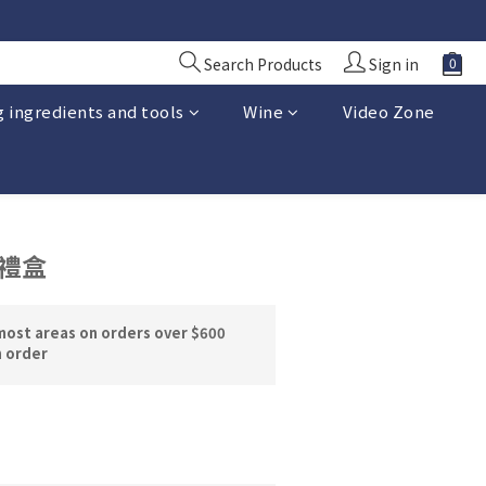
Search Products
Sign in
 ingredients and tools
Wine
Video Zone
 禮盒
most areas on orders over $600
n order