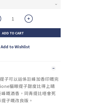
ADD TO CART
Add to Wishlist
 貓眼提子可以話係巨峰加香印嘅完
ione貓眼提子甜度比得上晴
巨峰嘅酒香，同青提比唔會死
峰提子嘅改良版。