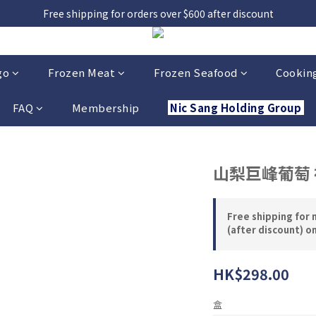
Free shipping for orders over $600 after discount
go
Frozen Meat
Frozen Seafood
Cooking
FAQ
Membership
Nic Sang Holding Group
山梨巨峰葡萄
Free shipping for 
(after discount) o
HK$298.00
盒