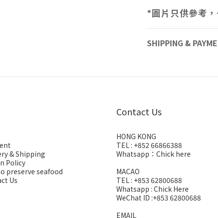
*
圖片只供參考，
SHIPPING & PAYM
Contact Us
HONG KONG
ent
TEL : +852 66866388
ery & Shipping
Whatsapp：
Chick here
n Policy
o preserve seafood
MACAO
ct Us
TEL : +853 62800688
Whatsapp :
Chick Here
WeChat ID :+853 62800688
EMAIL