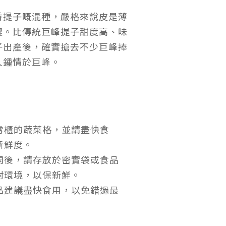
香提子嘅混種，嚴格來說皮是薄
澀。比傳統巨峰提子甜度高、味
子出產後，確實搶去不少巨峰捧
人鍾情於巨峰。
雪櫃的蔬菜格，並請盡快食
新鮮度。
開後，請存放於密實袋或食品
封環境，以保新鮮。
品建議盡快食用，以免錯過最