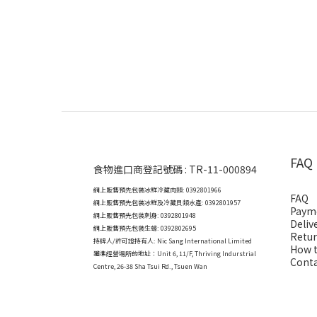
FAQ
食物進口商登記號碼 : TR-11-000894
網上販售預先包裝冰鮮冷藏肉類: 0392801966
FAQ
網上販售預先包裝冰鮮及冷藏貝類水產: 0392801957
Paym
網上販售預先包裝刺身: 0392801948
Deliv
網上販售預先包裝生蠔: 0392802695
Retur
持牌人/許可證持有人: Nic Sang International Limited
How t
獲準經營場所的地址：
Unit 6, 11/F, Thriving Indurstrial
Conta
Centre, 26-38 Sha Tsui Rd., Tsuen Wan