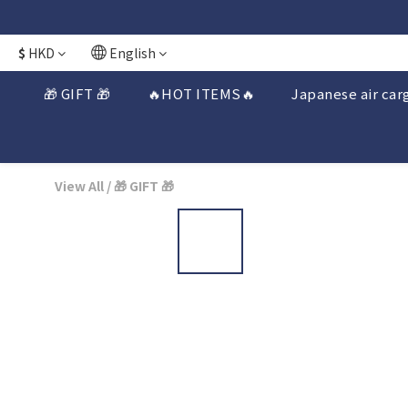
$
HKD
English
🎁 GIFT 🎁
🔥HOT ITEMS🔥
Japanese air car
View All
/
🎁 GIFT 🎁