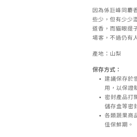
因為係巨峰同麝
些少，但有少少
道香，而貓眼提
場客，不過仍有
產地：山梨
保存方式：
建議保存於
用，以保證
密封產品打
儲存盒等密
各類蔬果商
佳保鮮期。