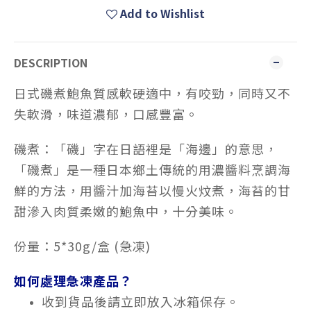
Add to Wishlist
DESCRIPTION
日式磯煮鮑魚
質感軟硬適中，有咬勁，同時又不
失軟滑，味道濃郁，口感豐富。
磯煮：「磯」字在日語裡是「海邊」的意思，
「磯煮」是一種日本鄉土傳統的用濃醬料烹調海
鮮的方法，用醬汁加海苔以慢火炆煮，海苔的甘
甜滲入肉質柔嫩的鮑魚中，十分美味。
份量：5*30g/盒 (急凍)
如何處理急凍產品？
收到貨品後請立即放入冰箱保存。