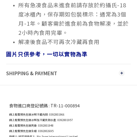
所有急凍食品未進食前請存放於約攝氏-18
度冰櫃內，保存期如包裝標示：通常為3個
月-1年。顧客需於進食前為食物解凍，並於
2小時內食用完畢。
解凍後食品不可再次冷藏再食用
圖片只供參考，一切以實物為準
SHIPPING & PAYMENT
食物進口商登記號碼 : TR-11-000894
網上販售預先包裝冰鮮冷藏肉類: 0392801966
網上販售預先包裝冰鮮及冷藏貝類水產: 0392801957
網上販售預先包裝刺身: 0392801948
網上販售預先包裝生蠔: 0392802695
持牌人/許可證持有人: Nic Sang International Limited