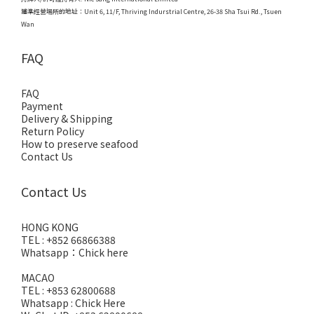
獲準經營場所的地址：
Unit 6, 11/F, Thriving Indurstrial Centre, 26-38 Sha Tsui Rd., Tsuen
Wan
FAQ
FAQ
Payment
Delivery & Shipping
Return Policy
How to preserve seafood
Contact Us
Contact Us
HONG KONG
TEL : +852 66866388
Whatsapp：
Chick here
MACAO
TEL : +853 62800688
Whatsapp :
Chick Here