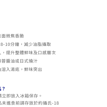
表面微焦香脆
約8-10分鐘，減少油脂攝取
入，提升整體鮮味及口感層次
蒜蓉醬油或日式燒汁
油溶入湯底，鮮味突出
品？
請立即放入冰箱保存。
未進食前請存放於約攝氏-18