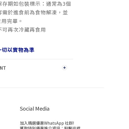
保存期如包裝標示：通常為3個
顧客需於進食前為食物解凍，並
食用完畢。
不可再次冷藏再食用
一切以實物為準
ENT
Social Media
加入精選優惠WhatsApp 社群!
獲取特別優惠推介資訊：
點擊這裡