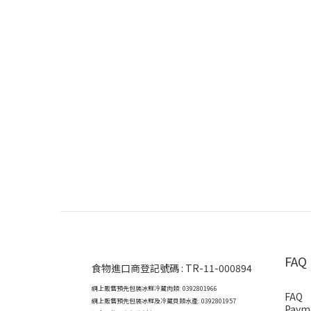
FAQ
食物進口商登記號碼 : TR-11-000894
網上販售預先包裝冰鮮冷藏肉類: 0392801966
FAQ
網上販售預先包裝冰鮮及冷藏貝類水產: 0392801957
Paym