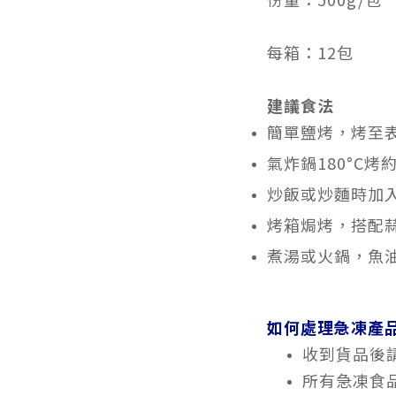
每箱：12包
建議食法
簡單鹽烤，烤至
氣炸鍋180°C烤
炒飯或炒麵時加
烤箱焗烤，搭配
煮湯或火鍋，魚
如何處理急凍產
收到貨品後
所有急凍食品