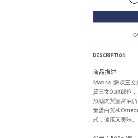
DESCRIPTION
商品描述
Manna J急凍三
質三文魚鰭部位，
魚鰭肉質豐富油脂
量蛋白質和Omeg
式，健康又美味。
份量：500
g/包