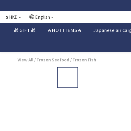
日本接近假期
日本接近假期
$
HKD
English
🎁 GIFT 🎁
🔥HOT ITEMS🔥
Japanese air car
View All
/
Frozen Seafood
/
Frozen Fish