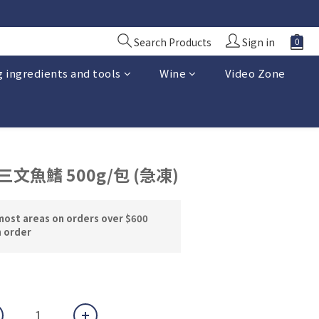
10 日前落單
10 日前落單
Search Products
Sign in
 ingredients and tools
Wine
Video Zone
三文魚鰭 500g/包 (急凍)
most areas on orders over $600
n order