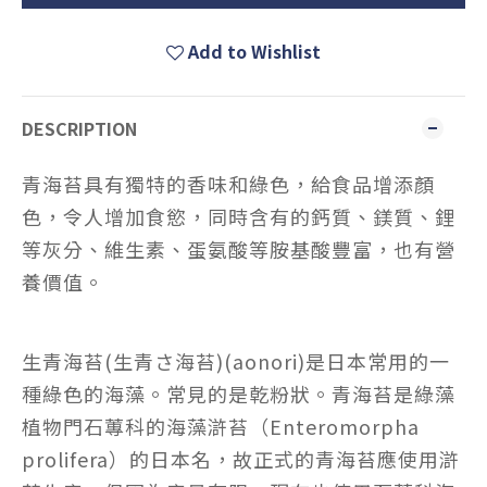
Add to Wishlist
DESCRIPTION
青海苔具有獨特的香味和綠色，給食品增添顏
色，令人增加食慾，同時含有的
鈣
質、
鎂
質、
鋰
等
灰分
、
維生素
、
蛋氨酸
等
胺基酸
豐富，也有
營
養
價值。
生青海苔(生青さ海苔)(aonori)是日本常用的一
種綠色的海藻。常見的是乾粉狀。青海苔是綠藻
植物門
石蓴科
的海藻
滸苔
（Enteromorpha
prolifera）的日本名，故正式的青海苔應使用滸