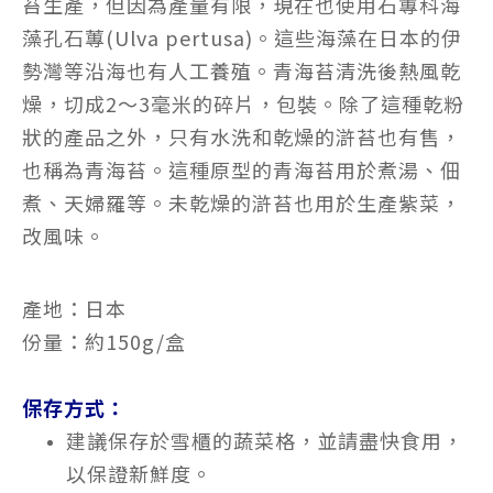
苔生產，但因為產量有限，現在也使用
石蓴科
海
藻
孔石蓴
(Ulva pertusa)。這些海藻在日本的
伊
勢灣
等沿海也有人工養殖。青海苔清洗後熱風乾
燥，切成2～3毫米的碎片，包裝。除了這種乾粉
狀的產品之外，只有水洗和乾燥的滸苔也有售，
也稱為青海苔。這種原型的青海苔用於煮
湯
、
佃
煮
、
天婦羅
等。未乾燥的滸苔也用於生產紫菜，
改風味。
產地：日本
份量：約150g/盒
保存方式：
建議保存於雪櫃的蔬菜格，並請盡快食用，
以保證新鮮度。