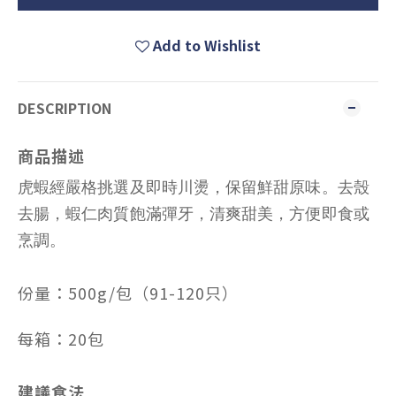
Add to Wishlist
DESCRIPTION
商品描述
虎蝦經嚴格挑選及即時川燙，保留鮮甜原味。去殼
去腸，蝦仁肉質飽滿彈牙，清爽甜美，方便即食或
烹調。
份量：500g/包（91-120只）
每箱：20包
建議食法