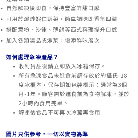
自然解凍後即食，保持豐富鮮甜口感
可用於爆炒蝦仁蔬菜，簡單調味即香氣四溢
搭配意粉、沙律、薄餅等西式料理提升口感
加入各類湯品或燉菜，增添鮮味層次
如何處理急凍產品？
收到貨品後請立即放入冰箱保存。
所有急凍食品未進食前請存放於約攝氏-18
度冰櫃內，保存期如包裝標示：通常為3個
月-1年。顧客需於進食前為食物解凍，並於
2小時內食用完畢。
解凍後食品不可再次冷藏再食用
圖片只供參考，一切以實物為準