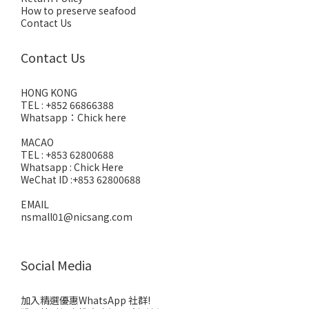
How to preserve seafood
Contact Us
Contact Us
HONG KONG
TEL : +852 66866388
Whatsapp：
Chick here
MACAO
TEL : +853 62800688
Whatsapp :
Chick Here
WeChat ID :+853 62800688
EMAIL
nsmall01@nicsang.com
Social Media
加入精選優惠WhatsApp 社群!