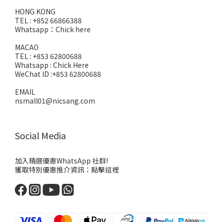
HONG KONG
TEL : +852 66866388
Whatsapp：
Chick here
MACAO
TEL : +853 62800688
Whatsapp :
Chick Here
WeChat ID :+853 62800688
EMAIL
nsmall01@nicsang.com
Social Media
加入精選優惠WhatsApp 社群!
獲取特別優惠推介資訊：
點擊這裡