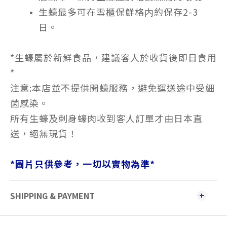
生蠔最多可在雪櫃保鮮格内約保存2-3
日。
*生蠔屬於新鮮食品，建議客人於收貨後即日食用
*
注意:本店並不提供開蠔服務，避免運送途中受細
菌感染。
所有生蠔及刺身蠔肉收到客人訂單才由日本直
送，絕無現貨！
*
圖片只供參考，一切以實物為準
*
SHIPPING & PAYMENT