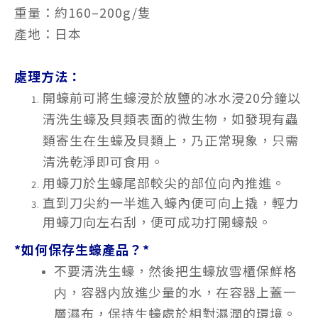
重量：約160–200g/隻
產地：日本
處理方法：
開蠔前可將生蠔浸於放鹽的冰水浸20分鐘以
清洗生蠔及貝類表面的微生物，如發現有蟲
類寄生在生蠔及貝類上，乃正常現象，只需
清洗乾淨即可食用。
用蠔刀於生蠔尾部較尖的部位向內推進。
直到刀尖約一半進入蠔內便可向上撬，輕力
用蠔刀向左右刮，便可成功打開蠔殼。
*如何保存生蠔產品？*
不要清洗生蠔，然後把生蠔放雪櫃保鮮格
内，容器内放進少量的水，在容器上蓋一
層濕布，保持生蠔處於相對濕潤的環境。