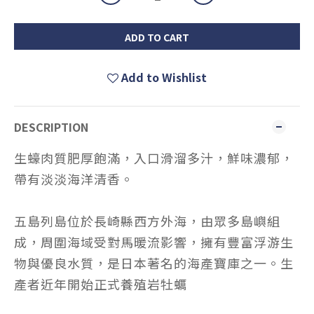
ADD TO CART
Add to Wishlist
DESCRIPTION
生蠔肉質肥厚飽滿，入口滑溜多汁，鮮味濃郁，
帶有淡淡海洋清香。
五島列島位於長崎縣西方外海，由眾多島嶼組
成，周圍海域受對馬暖流影響，擁有豐富浮游生
物與優良水質，是日本著名的海產寶庫之一。生
產者近年開始正式養殖岩牡蠣