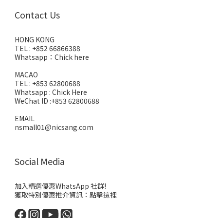
Contact Us
HONG KONG
TEL : +852 66866388
Whatsapp：
Chick here
MACAO
TEL : +853 62800688
Whatsapp :
Chick Here
WeChat ID :+853 62800688
EMAIL
nsmall01@nicsang.com
Social Media
加入精選優惠WhatsApp 社群!
獲取特別優惠推介資訊：
點擊這裡