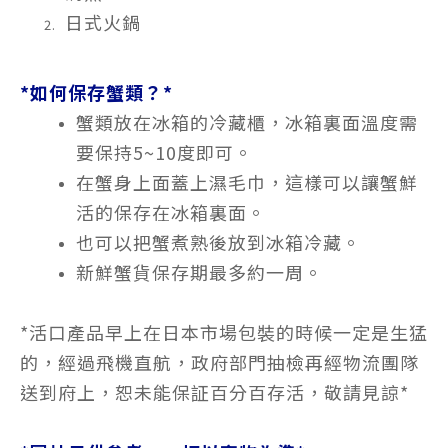
日式
火鍋
*如何保存蟹類？*
蟹類放在冰箱的冷藏櫃，冰箱裏面溫度需
要保持5~10度即可。
在蟹身上面蓋上濕毛巾，這樣可以讓蟹鮮
活的保存在冰箱裏面。
也可以把蟹煮熟後放到冰箱冷藏。
新鮮蟹貨保存期最多約一周。
*活口產品早上在日本市場包裝的時候一定是生猛
的，經過飛機直航，政府部門抽檢再經物流團隊
送到府上，恕未能保証百分百存活，敬請見諒*