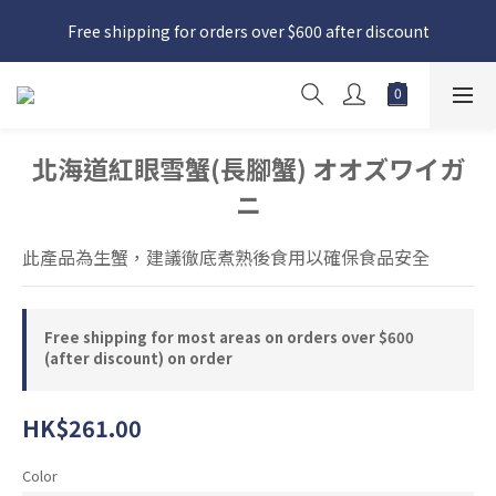
日本接近假期，貨源較不穩定；如想在 8 月 11 日至 8 月 15 日收
Free shipping for orders over $600 after discount
貨，請務必於 8 月 10 日前落單
日本接近假期，貨源較不穩定；如想在 8 月 11 日至 8 月 15 日收
貨，請務必於 8 月 10 日前落單
北海道紅眼雪蟹(長腳蟹) オオズワイガ
ニ
此產品為生蟹，建議徹底煮熟後食用以確保食品安全
Free shipping for most areas on orders over $600
(after discount) on order
HK$261.00
Color