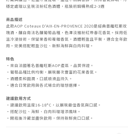
穩定處理以呈現淡粉紅色酒體，瓶裝前鋼桶熟成2-3週
商品描述
此款AOP Coteaux D'AIX-EN-PROVENCE 2020是經典普羅旺斯玫
瑰酒，釀自南法名釀葡萄品種，色澤淡雅粉紅帶春花香氣。採用低
溫冷浸技術，保留果香和複雜香氣，酒體輕盈且平衡，適合全年飲
用。完美搭配輕盈沙拉、新鮮海鮮與白肉料理。
特色
・來自法國著名普羅旺斯AOP產區，品質保證。
・葡萄品種比例均衡，展現層次豐富的花果香氣。
・酒體柔和圓潤，口感順滑且持久。
・適合日常飲用與各式場合的理想選擇。
建議飲用方式
・建議飲用溫度16-18°C，以展現最佳香氣與口感。
・搭配沙拉、海鮮、白肉料理增添風味。
・開瓶後冷藏並盡快飲用，保持新鮮爽口口感。