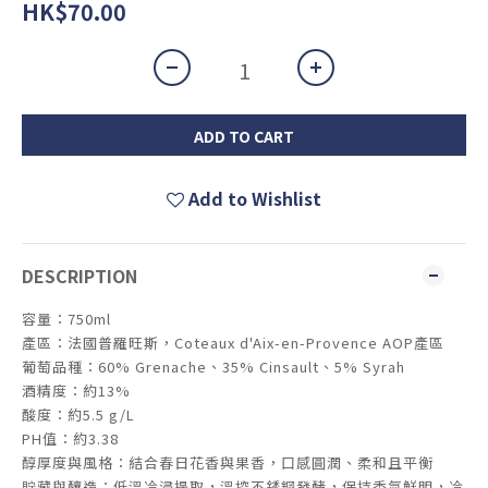
HK$70.00
ADD TO CART
Add to Wishlist
DESCRIPTION
容量：750ml
產區：法國普羅旺斯，Coteaux d'Aix-en-Provence AOP產區
葡萄品種：60% Grenache、35% Cinsault、5% Syrah
酒精度：約13%
酸度：約5.5 g/L
PH值：約3.38
醇厚度與風格：結合春日花香與果香，口感圓潤、柔和且平衡
貯藏與釀造：低溫冷浸提取，溫控不銹鋼發酵，保持香氣鮮明，冷