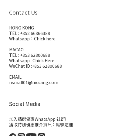
Contact Us
HONG KONG
TEL : +852 66866388
Whatsapp：
Chick here
MACAO
TEL : +853 62800688
Whatsapp :
Chick Here
WeChat ID :+853 62800688
EMAIL
nsmall01@nicsang.com
Social Media
加入精選優惠WhatsApp 社群!
獲取特別優惠推介資訊：
點擊這裡