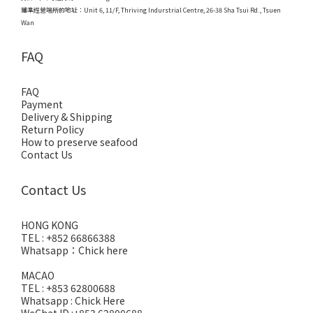
獲準經營場所的地址：
Unit 6, 11/F, Thriving Indurstrial Centre, 26-38 Sha Tsui Rd., Tsuen
Wan
FAQ
FAQ
Payment
Delivery & Shipping
Return Policy
How to preserve seafood
Contact Us
Contact Us
HONG KONG
TEL : +852 66866388
Whatsapp：
Chick here
MACAO
TEL : +853 62800688
Whatsapp :
Chick Here