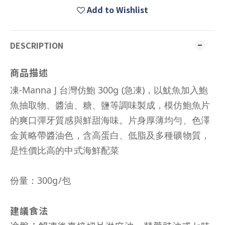
Add to Wishlist
DESCRIPTION
商品描述
凍‑Manna J 台灣仿鮑 300g (急凍)，以魷魚加入鮑
魚抽取物、醬油、糖、鹽等調味製成，模仿鮑魚片
的爽口彈牙質感與鮮甜海味。片身厚薄均勻、色澤
金黃略帶醬油色，含高蛋白、低脂及多種礦物質，
是性價比高的中式海鮮配菜
份量：300g/包
建議食法