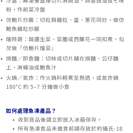
冷盤：解凍後直接切片淋麻油、蒜蓉豉油或七味
粉，作前菜冷盤
仿鮑片炒飯：切粒與雞粒、蛋、蔥花同炒，做仿
鮑魚雞粒炒飯
燴時蔬：與唐生菜、菜膽或西蘭花一同扣煮，勾
芡做「仿鮑片燴菜」
撈麵／即食麵：切絲或切片鋪在撈麵、公仔麵
上，淋蠔油或鮑魚汁
火鍋／氣炸：作火鍋料輕煮至熱透，或氣炸鍋
180°C 約 5–7 分鐘做小食
如何處理急凍產品？
收到貨品後請立即放入冰箱保存。
所有急凍食品未進食前請存放於約攝氏-18