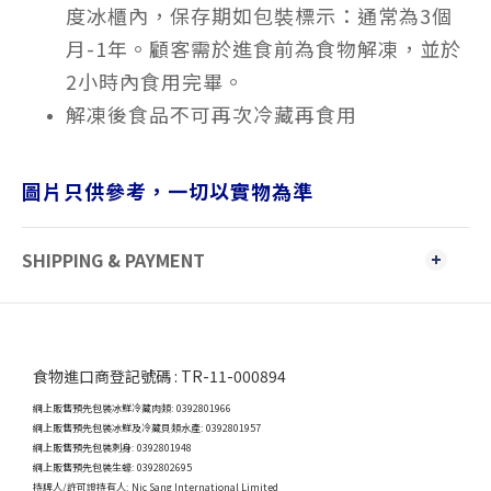
度冰櫃內，保存期如包裝標示：通常為3個
月-1年。顧客需於進食前為食物解凍，並於
2小時內食用完畢。
解凍後食品不可再次冷藏再食用
圖片只供參考，一切以實物為準
SHIPPING & PAYMENT
食物進口商登記號碼 : TR-11-000894
網上販售預先包裝冰鮮冷藏肉類: 0392801966
網上販售預先包裝冰鮮及冷藏貝類水產: 0392801957
網上販售預先包裝刺身: 0392801948
網上販售預先包裝生蠔: 0392802695
持牌人/許可證持有人: Nic Sang International Limited