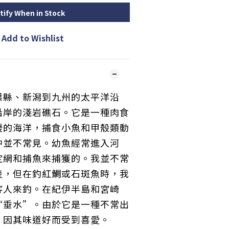
tify When in Stock
Add to Wishlist
葉縣、新潟到九州的太平洋沿
沿岸的淺岩礁石。它是一種肉食
暖的海洋，捕食小魚和甲殼類動
中並不常見。幼魚經常進入河
定網和捕魚來捕獲的。我並不常
產，但在釣紅鯛或石斑魚時，我
客人來釣。在紀伊半島和宮崎
“垂水”。由於它是一種不常出
，因其味道好而受到喜愛。