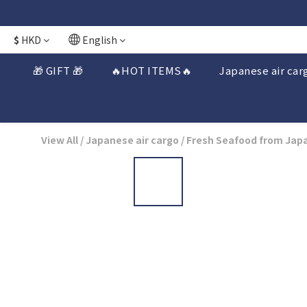
日本接近假期
日本接近假期
$
HKD
English
🎁 GIFT 🎁
🔥HOT ITEMS🔥
Japanese air car
View All
/
Japanese air cargo
/
Fresh Seafood from Jap