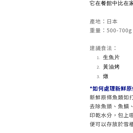
它在餐館中比在
產地：日本
重量：500-700g
建議食法：
生魚片
黃油烤
燉
*如何處理新鮮原
新鮮原條魚類如
去除魚頭、魚鱗
印乾水分，包上吸
便可以存放於雪櫃