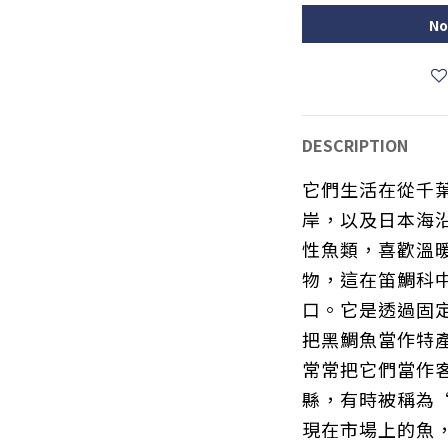
No
DESCRIPTION
它們生活在從千
岸，以及日本海
性魚類，喜歡溫
物，這在笛鯛科
口。它是透過固
把黑鯛魚當作特
常常把它們當作
縣，有時被稱為
現在市場上的魚