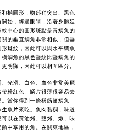
形和橢圓形，吻部稍突出。黑色
角開始，經過眼睛，沿著身體延
條紋中心的圓形斑點是黃鯛魚的
相關的垂直鯛魚非常相似，但垂
圓形斑紋，因此可以與水平鯛魚
，橫鯛魚的黑色豎紋比豎鯛魚的
、更明顯，因此可以相互區分。
明、光滑、白色、血色非常美麗
略帶粉紅色。鱗片很薄很容易去
硬。當你得到一條橫筋笛鯛魚
作生魚片來吃。
魚肉黏稠，味道
種可以在黃油烤、鹽烤、燉、味
菜餚中享用的魚。在關東地區，