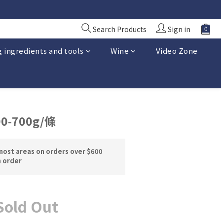
10 日前落單
10 日前落單
Search Products
Sign in
 ingredients and tools
Wine
Video Zone
-700g/條
most areas on orders over $600
n order
Sold Out