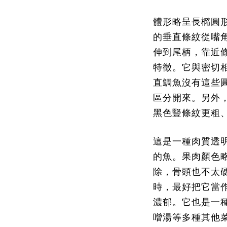
體形略呈長橢圓
的垂直條紋從嘴
伸到尾柄，靠近
特徵。它與密切
直鯛魚沒有這些
區分開來。另外
黑色豎條紋更粗
這是一種肉質透
的魚。果肉顏色
除，骨頭也不太
時，最好把它當
濃郁
。它也是一
噌湯等多種其他