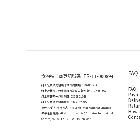
FAQ
食物進口商登記號碼 : TR-11-000894
網上販售預先包裝冰鮮冷藏肉類: 0392801966
FAQ
網上販售預先包裝冰鮮及冷藏貝類水產: 0392801957
Paym
網上販售預先包裝刺身: 0392801948
Deliv
網上販售預先包裝生蠔: 0392802695
Retur
持牌人/許可證持有人: Nic Sang International Limited
How t
獲準經營場所的地址：
Unit 6, 11/F, Thriving Indurstrial
Conta
Centre, 26-38 Sha Tsui Rd., Tsuen Wan