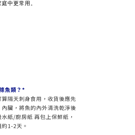
家庭中更常用。
條魚類？*
打算隔天刺身食用，收貨後應先
、內臟，將魚的內外清洗乾淨後
水紙/廚房紙 再包上保鮮紙，
約1-2天。