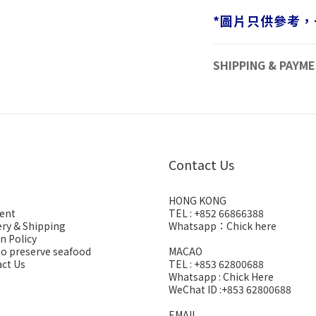
*
圖片只供參考，
SHIPPING & PAYM
Contact Us
HONG KONG
ent
TEL : +852 66866388
ery & Shipping
Whatsapp：
Chick here
n Policy
o preserve seafood
MACAO
ct Us
TEL : +853 62800688
Whatsapp :
Chick Here
WeChat ID :+853 62800688
EMAIL