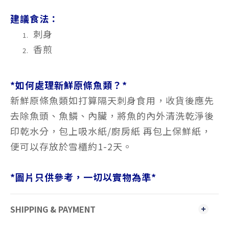
建議食法：
刺身
香煎
*如何處理新鮮原條魚類？*
新鮮原條魚類如打算隔天刺身食用，收貨後應先
去除魚頭、魚鱗、內臟，將魚的內外清洗乾淨後
印乾水分，包上吸水紙/廚房紙 再包上保鮮紙，
便可以存放於雪櫃約1-2天。
*
圖片只供參考，一切以實物為準
*
SHIPPING & PAYMENT