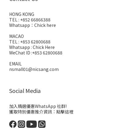
HONG KONG
TEL : +852 66866388
Whatsapp：
Chick here
MACAO
TEL : +853 62800688
Whatsapp :
Chick Here
WeChat ID :+853 62800688
EMAIL
nsmall01@nicsang.com
Social Media
加入精選優惠WhatsApp 社群!
獲取特別優惠推介資訊：
點擊這裡