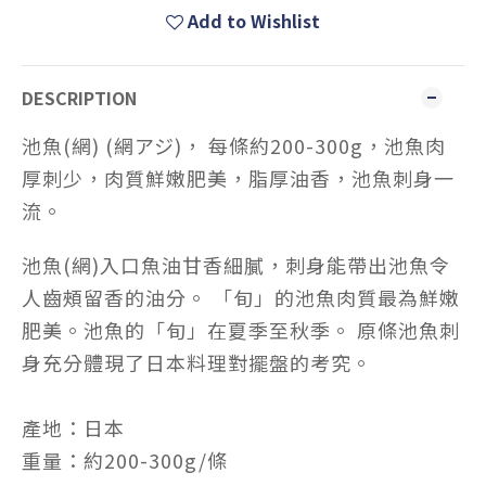
Add to Wishlist
DESCRIPTION
池魚(網) (網アジ)， 每條約200-300g，池魚肉
厚刺少，肉質鮮嫩肥美，脂厚油香，池魚刺身一
流。
池魚(網)入口魚油甘香細膩，刺身能帶出池魚令
人齒頰留香的油分。 「旬」的池魚肉質最為鮮嫩
肥美。池魚的「旬」在夏季至秋季。 原條池魚刺
身充分體現了日本料理對擺盤的考究。
產地：日本
重量：約200-300g/條