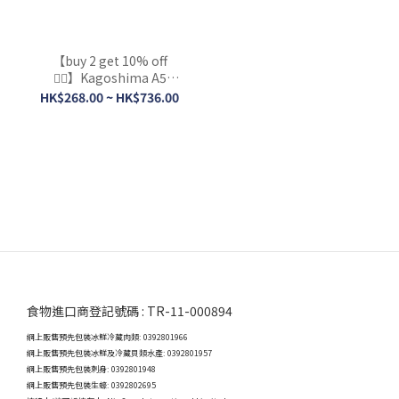
【buy 2 get 10% off
👍🏻】Kagoshima A5
Wagyu Beef Striploin
HK$268.00 ~ HK$736.00
Slices (Frozen)
食物進口商登記號碼 : TR-11-000894
網上販售預先包裝冰鮮冷藏肉類: 0392801966
網上販售預先包裝冰鮮及冷藏貝類水產: 0392801957
網上販售預先包裝刺身: 0392801948
網上販售預先包裝生蠔: 0392802695