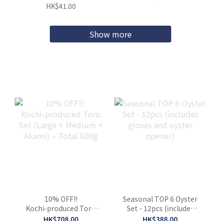
HK$41.00
Show more
10% OFF!!
Seasonal TOP 6 Oyster
Kochi‑produced Toro
Set - 12pcs (includes
Set (Large + Medium +
gloves and oyster
HK$708.00
HK$388.00