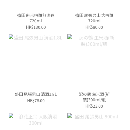
盛田 純米吟釀無濾過
盛田 尾張男山 大吟釀
720ml
720ml
HK$130.00
HK$80.00
盛田 尾張男山 清酒1.8L
沢の鶴 生米酒(新
裝)300ml/瓶
HK$78.00
HK$23.00