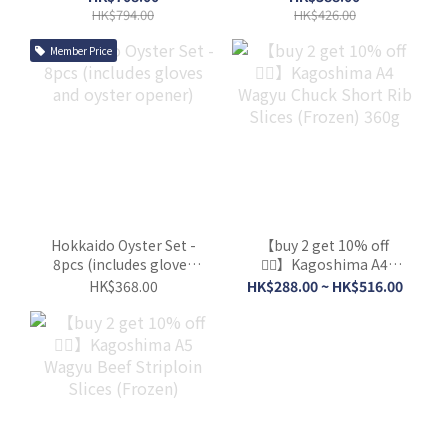
Akami) – Total 600g
opener)
HK$794.00
HK$426.00
Member Price
Hokkaido Oyster Set -
【buy 2 get 10% off
8pcs (includes gloves
👍🏻】Kagoshima A4
and oyster opener)
Wagyu Chuck Short Rib
HK$368.00
HK$288.00 ~ HK$516.00
Slices (Frozen) 360g