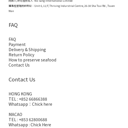
持牌人/許可證持有人: Nic Sang International Limited
獲準經營場所的地址：
Unit 6, 11/F, Thriving Indurstrial Centre, 26-38 Sha Tsui Rd., Tsuen
Wan
FAQ
FAQ
Payment
Delivery & Shipping
Return Policy
How to preserve seafood
Contact Us
Contact Us
HONG KONG
TEL : +852 66866388
Whatsapp：
Chick here
MACAO
TEL : +853 62800688
Whatsapp :
Chick Here