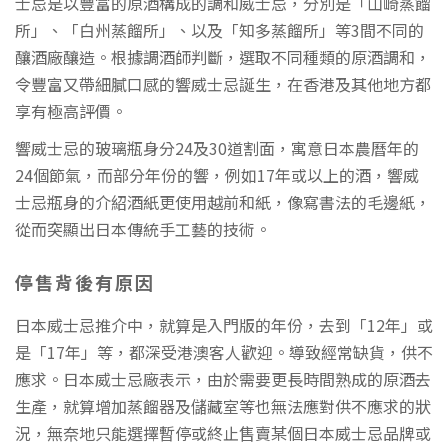
士忌是以豐富的原酒構成的調和威士忌，分別是「山崎蒸餾
所」、「白州蒸餾所」、以及「知多蒸餾所」等3間不同的
釀酒廠釀造。根據調酒師判斷，選取不同種類的原酒調和，
令豐富又帶細膩口感的響威士忌誕生，在香港及其他地方都
享有極高評價。
響威士忌的玻璃瓶身分24及30道割面，寓意日本農曆年的
24個節氣，而部分年份的響，例如17年或以上的酒，響威
士忌瓶身的介紹酒紙更使用越前和紙，像寫書法的毛邊紙，
從而突顯出日本傳統手工藝的技術。
停售背後有原因
日本威士忌推介中，就算是入門版的年份，去到「12年」或
是「17年」等，都深受港澳客人歡迎。導致經常缺貨，供不
應求。日本威士忌廠表示，由於需要更長時間熟成的原酒去
生產，就算增加蒸餾器及儲藏室等也無法應對供不應求的狀
況，無奈地只能選擇暫停或終止售賣某個日本威士忌品牌或