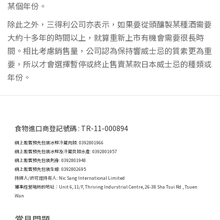
某個年份。
除此之外，三得利公司亦表示，如果要從頭釀製某種酒需要
大約十多年的時間以上，就算重新上市有機會需要很長時
間。相比考慮銷售量，公司認為保持響威士忌的質素更為重
要，所以才會選擇暫停或終止售賣某款日本威士忌的種類或
年份。
食物進口商登記號碼 : TR-11-000894
網上販售預先包裝冰鮮冷藏肉類: 0392801966
網上販售預先包裝冰鮮及冷藏貝類水產: 0392801957
網上販售預先包裝刺身: 0392801948
網上販售預先包裝生蠔: 0392802695
持牌人/許可證持有人: Nic Sang International Limited
獲準經營場所的地址：
Unit 6, 11/F, Thriving Indurstrial Centre, 26-38 Sha Tsui Rd., Tsuen
Wan
常見問題