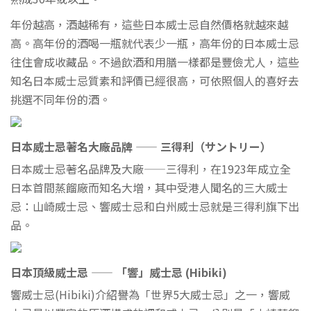
年份越高，酒越稀有，這些日本威士忌自然價格就越來越
高。高年份的酒喝一瓶就代表少一瓶，高年份的日本威士忌
往住會成收藏品。不過飲酒和用膳一樣都是豐儉尤人，這些
知名日本威士忌質素和評價已經很高，可依照個人的喜好去
挑選不同年份的酒。
日本威士忌著名大廠品牌 —— 三得利（サントリー）
日本威士忌著名品牌及大廠——三得利，在1923年成立全
日本首間蒸餾廠而知名大增，其中受港人聞名的三大威士
忌：山崎威士忌、響威士忌和白州威士忌就是三得利旗下出
品。
日本頂級威士忌 —— 「響」威士忌 (Hibiki)
響威士忌(Hibiki)介紹譽為「世界5大威士忌」之一，響威