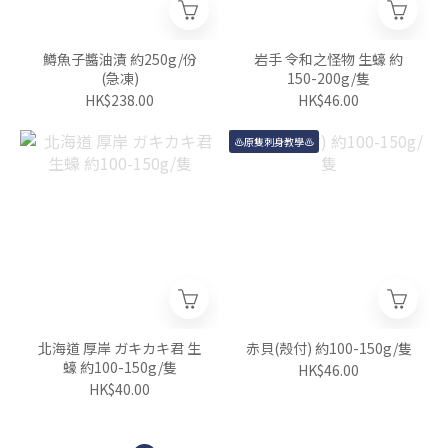
鱒魚子醬油漬 約250g/份
岩手 令和之怪物 生蠔 約
(急凍)
150-200g/隻
HK$238.00
HK$46.00
♨️原隻刺身教學♨️
北海道 厚岸 ガキカキ君 生
赤貝(殼付) 約100-150g/隻
蠔 約100-150g/隻
HK$46.00
HK$40.00