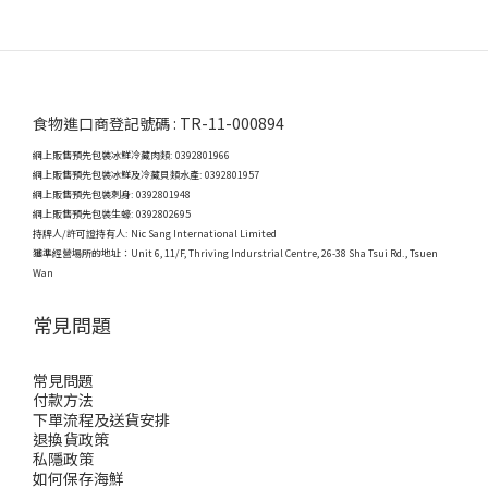
食物進口商登記號碼 : TR-11-000894
網上販售預先包裝冰鮮冷藏肉類: 0392801966
網上販售預先包裝冰鮮及冷藏貝類水產: 0392801957
網上販售預先包裝刺身: 0392801948
網上販售預先包裝生蠔: 0392802695
持牌人/許可證持有人: Nic Sang International Limited
獲準經營場所的地址：
Unit 6, 11/F, Thriving Indurstrial Centre, 26-38 Sha Tsui Rd., Tsuen
Wan
常見問題
常見問題
付款方法
下單流程及送貨安排
退換貨政策
私隱政策
如何保存海鮮