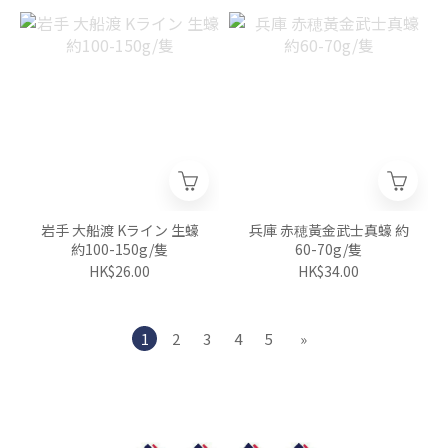
岩手 大船渡 Kライン 生蠔
兵庫 赤穂黃金武士真蠔 約
約100-150g/隻
60-70g/隻
HK$26.00
HK$34.00
1
2
3
4
5
»