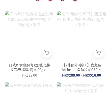
日式即食雞胸肉 (煙燻/黑椒
【2件額外9折👍🏻】鹿兒島
&蒜/青檸檸檬) 約90g/包
A4 和牛三角腩片 約360g/
(急凍)
份 (急凍)
HK$22.00
HK$288.00 ~ HK$516.00