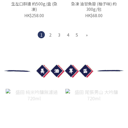
生左口群邊 約500g/盒 (急
急凍 油甘魚蓉 (柚子味) 約
凍)
300g/包
HK$258.00
HK$68.00
1
2
3
4
5
»