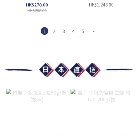
骨）
HK$278.00
HK$1,248.00
HK$298.00
1
2
3
4
5
»