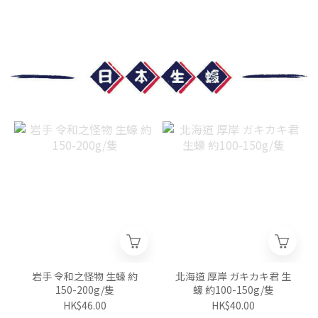
岩手 令和之怪物 生蠔 約
北海道 厚岸 ガキカキ君 生
150-200g/隻
蠔 約100-150g/隻
HK$46.00
HK$40.00