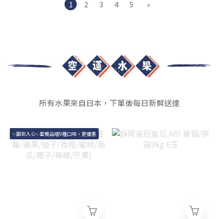
1
2
3
4
5
»
所有水果來自日本，下單後每日新鮮送達
✨甜到入心✨套餐品嚐9種口味，更優惠