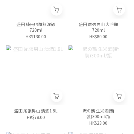
盛田 純米吟釀無濾過
盛田 尾張男山 大吟釀
720ml
720ml
HK$130.00
HK$80.00
盛田 尾張男山 清酒1.8L
沢の鶴 生米酒(新
裝)300ml/瓶
HK$78.00
HK$23.00