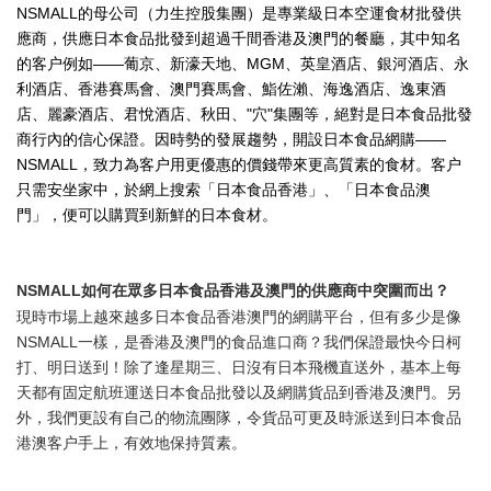
NSMALL的母公司（力生控股集團）是專業級日本空運食材批發供
應商，供應日本食品批發到超過千間香港及澳門的餐廳，其中知名
的客户例如——葡京、新濠天地、MGM、英皇酒店、銀河酒店、永
利酒店、香港賽馬會、澳門賽馬會、鮨佐瀨、海逸酒店、逸東酒
店、麗豪酒店、君悅酒店、秋田、"穴"集團等，絕對是日本食品批發
商行內的信心保證。因時勢的發展趨勢，開設日本食品網購——
NSMALL，致力為客户用更優惠的價錢帶來更高質素的食材。客户
只需安坐家中，於網上搜索「日本食品香港」、「日本食品澳
門」，便可以購買到新鮮的日本食材。
NSMALL如何在眾多日本食品香港及澳門的供應商中突圍而出？
現時巿場上越來越多日本食品香港澳門的網購平台，但有多少是像
NSMALL一樣，是香港及澳門的食品進口商？我們保證最快今日柯
打、明日送到！除了逢星期三、日沒有日本飛機直送外，基本上每
天都有固定航班運送日本食品批發以及網購貨品到香港及澳門。另
外，我們更設有自己的物流團隊，令貨品可更及時派送到日本食品
港澳客户手上，有效地保持質素。