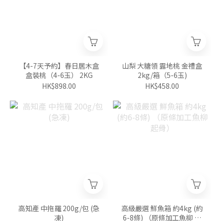
【4-7天予約】春日居木盒
山梨 大糖領 露地桃 金禮盒
盒裝桃（4-6玉） 2KG
2kg/箱（5-6玉)
HK$898.00
HK$458.00
高知產 中拖羅 200g/包 (急
高級嚴選 鮮魚箱 約4kg (約
凍)
6-8條) （原條加工魚柳 起