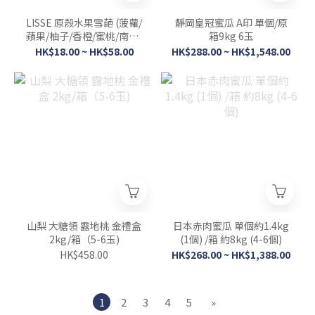
LISSE 原殼水果雪葩 (菠蘿/
靜岡皇冠蜜瓜 A印 單個/原
蘋果/柚子/香橙/蜜桃/南瓜/
箱9kg 6玉
椰子/檸檬/芒果)
HK$18.00 ~ HK$58.00
HK$288.00 ~ HK$1,548.00
山梨 大糖領 露地桃 金禮盒
日本赤肉蜜瓜 單個約1.4kg
2kg/箱（5-6玉)
(1個) /箱 約8kg (4-6個)
HK$458.00
HK$268.00 ~ HK$1,388.00
1
2
3
4
5
»