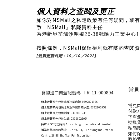
個人資料之查閱及更正
NSMall
如你對
之私隱政策有任何疑問，或有
NSMall
致「
」私隱資料主任
香港新界荃灣沙咀道26-38號匯力工業中心1
NSMall
按照條例，
保留權利就有關的查閱資
[最新更新日期：19／10／2022]
常見
食物進口商登記號碼 : TR-11-000894
網上販售預先包裝冰鮮冷藏肉類: 0392801966
常見
網上販售預先包裝冰鮮及冷藏貝類水產: 0392801957
付款
網上販售預先包裝刺身: 0392801948
下單
網上販售預先包裝生蠔: 0392802695
退換
持牌人/許可證持有人: Nic Sang International Limited
私隱
獲準經營場所的地址：
Unit 6, 11/F, Thriving Indurstrial
如何
Centre, 26-38 Sha Tsui Rd., Tsuen Wan
聯絡