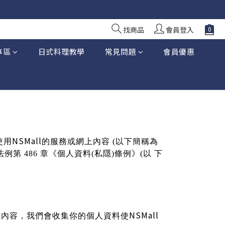
找商品
會員登入
專區
日式料理教學
常見問題
會員優惠
NSMall
使用
的服務或網上內容
(
以下簡稱為
法例第
486
章《個人資料
(
私隱
)
條例》
(
以
下
NSMall
上內容，我們會收集你的個人資料使