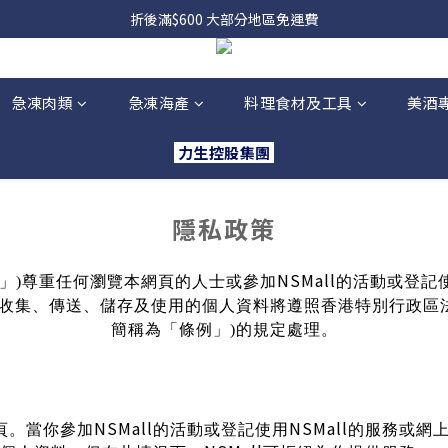
折後滿$600 大部分地區免運費
急凍肉類
急凍海產
料理食材及工具
美酒
力生控股集團
隱私政策
NSMall
」
)
尊重任何瀏覽本網頁的人士
或參加
的活動或登記
收集、傳送、儲存及使用的個人資料將遵照香港特別行政區
簡稱為「條例」
)
的規定處理。
NSMall
NSMall
頁。當你參加
的活動或登記使用
的服務或網