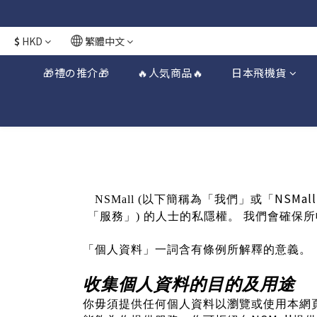
$
HKD
繁體中文
🎁禮の推介🎁
🔥人気商品🔥
日本飛機貨
NSMall
NSMall
(
以下簡稱為「我們」或「
「服務」
)
的人士的私隱權。
我們會確保所
「個人資料」一詞含有條例所解釋的意義。
收集個人資料的目的及用途
你毋須提供任何個人資料以瀏覽或使用本網