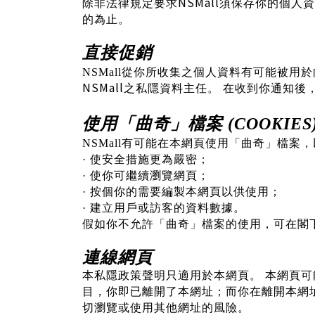
NSMall
除非法律規定要求
須保存你的個人資
的為止。
直接促銷
NSMall
從你所收集之個人資料有可能被用於
NSMall
之私隱資料主任。
在收到你通知後，N
使用「曲奇」檔案
(COOKIES
NSMall
有可能在本網頁使用「曲奇」檔案，
·
使安全措施更為嚴密；
·
使你可繼續瀏覽網頁；
·
按個你的需要編製本網頁以供使用；
·
建立用戶或訪客的資料數據。
假如你不允許「曲奇」檔案的使用，可在閣
連線網頁
本私隱政策聲明只適用於本網頁。
本網頁可
目，你即已離開了本網址；而你在離開本網
切瀏覽或使用其他網址的風險。