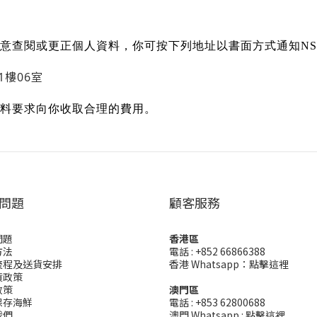
意查閱或更正個人資料，你可按下列地址以書面方式通知
NS
1樓06室
料要求向你收取合理的費用。
問題
顧客服務
問題
香港區
方法
電話 : +852 66866388
流程及送貨安排
香港 Whatsapp：
點擊這裡
貨政策
政策
澳門區
保存海鮮
電話 : +853 62800688
我們
澳門 Whatsapp :
點擊這裡