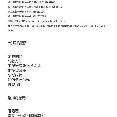
網上販售預先包裝冰鮮冷藏肉類: 0392801966
網上販售預先包裝冰鮮及冷藏貝類水產: 0392801957
網上販售預先包裝刺身: 0392801948
網上販售預先包裝生蠔: 0392802695
持牌人/許可證持有人: Nic Sang International Limited
獲準經營場所的地址：
Unit 6, 11/F, Thriving Indurstrial Centre, 26-38 Sha Tsui Rd., Tsuen
Wan
常見問題
常見問題
付款方法
下單流程及送貨安排
退換貨政策
私隱政策
如何保存海鮮
聯絡我們
顧客服務
香港區
電話 : +852 66866388