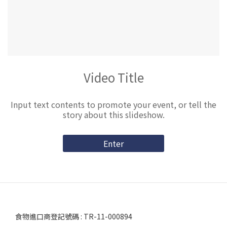
Video Title
Input text contents to promote your event, or tell the
story about this slideshow.
Enter
食物進口商登記號碼 : TR-11-000894