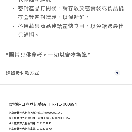
密封產品打開後，請存放於密實袋或食品儲
存盒等密封環境，以保新鮮。
各類蔬果商品建議盡快食用，以免錯過最佳
保鮮期。
*
圖片只供參考，一切以實物為準
*
送貨及付款方式
食物進口商登記號碼 : TR-11-000894
網上販售預先包裝冰鮮冷藏肉類: 0392801966
網上販售預先包裝冰鮮及冷藏貝類水產: 0392801957
網上販售預先包裝刺身: 0392801948
網上販售預先包裝生蠔: 0392802695