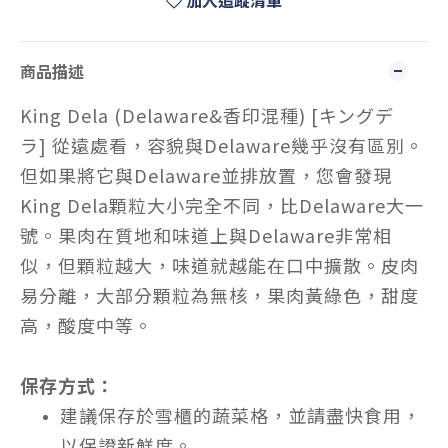
加入追蹤清單
商品描述
King Dela
(Delaware&香印混種) [キングデ
ラ] 從遠處看，容貌與
Delaware
幾乎沒有區別。
但如果將它與
Delaware
並排放置，您會發現
King Dela
顆粒大小完全不同，比
Delaware
大一
號。果肉在質地和味道上與
Delaware
非常相
似，但顆粒越大，味道就越能在口中擴散。皮肉
易分離，大部分顆粒為無核，果肉黃綠色，甜度
高，酸度中等。
保存方式：
建議保存於雪櫃的蔬菜格，並請盡快食用，
以保證新鮮度。