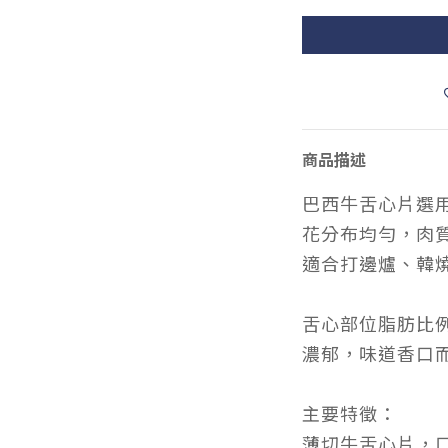
商品描述
巴西牛舌心片選
花分布均勻，肉
適合打邊爐、韓
舌心部位脂肪比
濃郁，味道香口
主要特徵：
薄切牛舌心片，