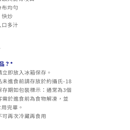
分布均勻
、快炒
入口多汁
份
品？*
請立即放入冰箱保存。
未進食前請存放於約攝氏-18
保存期如包裝標示：通常為3個
顧客需於進食前為食物解凍，並
食用完畢。
不可再次冷藏再食用