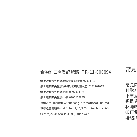
常見
食物進口商登記號碼 : TR-11-000894
網上販售預先包裝冰鮮冷藏肉類: 0392801966
常見
網上販售預先包裝冰鮮及冷藏貝類水產: 0392801957
付款
網上販售預先包裝刺身: 0392801948
下單
網上販售預先包裝生蠔: 0392802695
退換
持牌人/許可證持有人: Nic Sang International Limited
私隱
獲準經營場所的地址：
Unit 6, 11/F, Thriving Indurstrial
如何
Centre, 26-38 Sha Tsui Rd., Tsuen Wan
聯絡