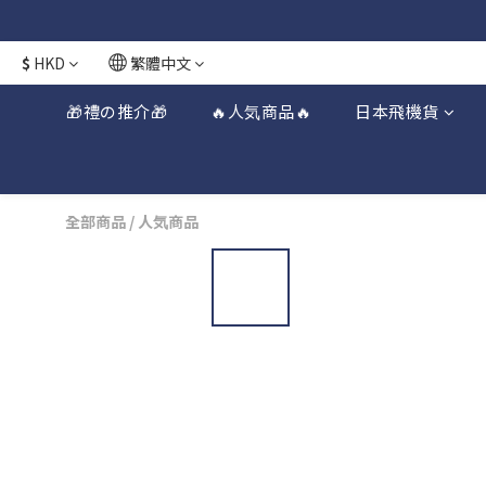
日本接近假期
日本接近假期
$
HKD
繁體中文
🎁禮の推介🎁
🔥人気商品🔥
日本飛機貨
全部商品
/
人気商品