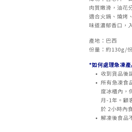
肉質嫩滑，油花
適合火鍋、燒烤
味道濃郁香口，
產地：巴西
份量：約130g/
*如何處理急凍產
收到貨品後
所有急凍食品
度冰櫃內，
月-1年。
於 2小時內
解凍後食品