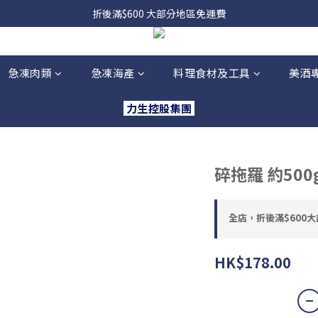
，貨源較不穩定；如想在 8 月 11 日至 8 月 15 日收貨，請務必於 8 月 
折後滿$600 大部分地區免運費
，貨源較不穩定；如想在 8 月 11 日至 8 月 15 日收貨，請務必於 8 月 
急凍肉類
急凍海產
料理食材及工具
美酒
力生控股集團
碎拖羅 約500g
全店，折後滿$600
HK$178.00