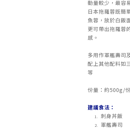
動量較少，最容
日本拖羅蓉既簡
魚蓉，放於白飯
更可帶出拖羅蓉
感。
多用作軍艦壽司
配上其他配料如三文
等
份量：約500g/
建議食法：
刺身丼飯
軍艦壽司