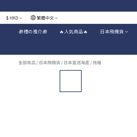
日本接近假期
日本接近假期
$
HKD
繁體中文
🎁禮の推介🎁
🔥人気商品🔥
日本飛機貨
全部商品
/
日本飛機貨
/
日本直送海產
/
拖羅