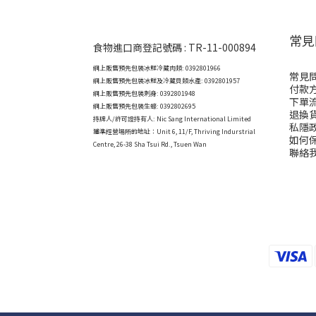
常見
食物進口商登記號碼 : TR-11-000894
網上販售預先包裝冰鮮冷藏肉類: 0392801966
常見
網上販售預先包裝冰鮮及冷藏貝類水產: 0392801957
付款
網上販售預先包裝刺身: 0392801948
下單
網上販售預先包裝生蠔: 0392802695
退換
持牌人/許可證持有人: Nic Sang International Limited
私隱
獲準經營場所的地址：
Unit 6, 11/F, Thriving Indurstrial
如何
Centre, 26-38 Sha Tsui Rd., Tsuen Wan
聯絡