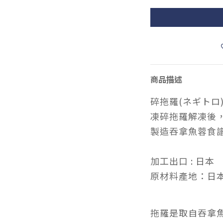
商品描述
碎拖羅(ネギトロ)
凍碎拖羅解凍後
製造吞拿魚蓉食
加工出口 : 日本
原材料產地：日本
拖羅是取自吞拿