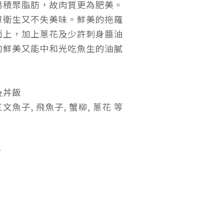
易積聚脂肪，故肉質更為肥美。
單衛生又不失美味。鮮美的拖羅
面上，加上蔥花及少許刺身醬油
的鮮美又能中和光吃魚生的油膩
及丼飯
魚子, 飛魚子, 蟹柳, 蔥花 等
份