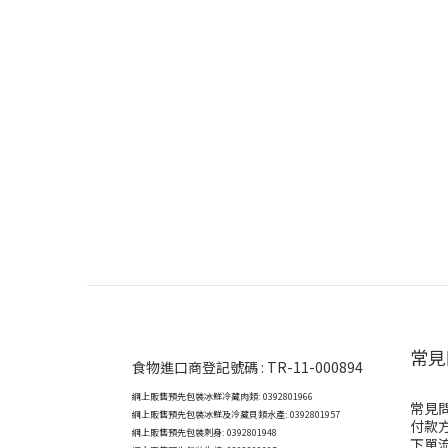
常見
食物進口商登記號碼 : TR-11-000894
網上販售預先包裝冰鮮冷藏肉類: 0392801966
常見
網上販售預先包裝冰鮮及冷藏貝類水產: 0392801957
付款
網上販售預先包裝刺身: 0392801948
下單