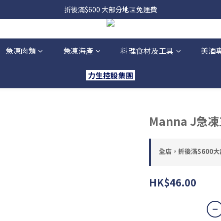
，貨源較不穩定；如想在 8 月 11 日至 8 月 15 日收貨，請務必於 8 月 
折後滿$600 大部分地區免運費
，貨源較不穩定；如想在 8 月 11 日至 8 月 15 日收貨，請務必於 8 月 
急凍肉類
急凍海產
料理食材及工具
美酒
力生控股集團
Manna J急凍
全店，折後滿$600
HK$46.00