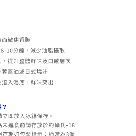
表面微焦香脆
約8-10分鐘，減少油脂攝取
入，提升整體鮮味及口感層次
蒜蓉醬油或日式燒汁
油溶入湯底，鮮味突出
品？
請立即放入冰箱保存。
未進食前請存放於約攝氏-18
保存期如包裝標示：通常為3個