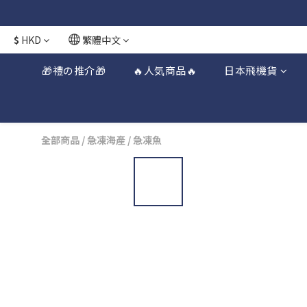
日本接近假期
日本接近假期
$
HKD
繁體中文
🎁禮の推介🎁
🔥人気商品🔥
日本飛機貨
全部商品
/
急凍海產
/
急凍魚