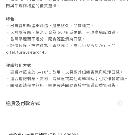
門與品鑑兩相宜的優質選擇。
特色
・出自愛知縣盛田酒造，歷史悠久、品質穩定。
・大吟醸等級，精米步合為 50 % 或更低，呈現高純度酒質。
・香氣華麗而不過分，配合輕盈清爽口感。
・評價良好，被描述為「香り高く、味わいかろやか」。﹀
citeturn0search4
建議飲用方式
・建議冷藏後於 5–10°C 飲用，以突顯其細緻香氣與乾淨口感。
・適合搭配刺身、壽司、清蒸魚或其他海鮮料理；也可作餐前酒。
・開瓶後請盡早飲用，避免長時間暴露於空氣導致香氣散失。
送貨及付款方式