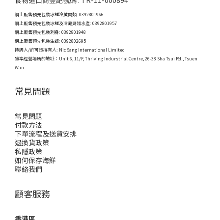
食物進口商登記號碼 : TR-11-000894
網上販售預先包裝冰鮮冷藏肉類: 0392801966
網上販售預先包裝冰鮮及冷藏貝類水產: 0392801957
網上販售預先包裝刺身: 0392801948
網上販售預先包裝生蠔: 0392802695
持牌人/許可證持有人: Nic Sang International Limited
獲準經營場所的地址：
Unit 6, 11/F, Thriving Indurstrial Centre, 26-38 Sha Tsui Rd., Tsuen
Wan
常見問題
常見問題
付款方法
下單流程及送貨安排
退換貨政策
私隱政策
如何保存海鮮
聯絡我們
顧客服務
香港區