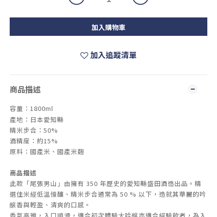
加入購物車
加入追蹤清單
商品描述
容量：1800ml
產地：日本愛知縣
精米步合：50%
酒精度：約15%
原料：國產米、國產米麴
商品描述
此款「尾張男山」由擁有 350 年歷史的愛知縣盛田酒造出品。精
選佳米經低溫慢釀、精米步合通常為 50 % 以下，造就其華麗的吟
醸香與輕盈、清爽的口感。
香氣高雅，入口順滑，適合初次體驗大吟醸亦適合經驗飲者，為入