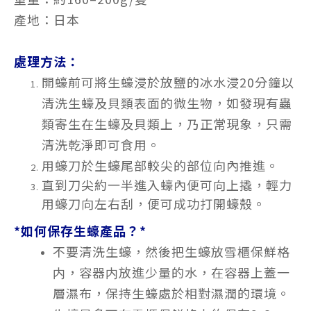
產地：日本
處理方法：
開蠔前可將生蠔浸於放鹽的冰水浸20分鐘以
清洗生蠔及貝類表面的微生物，如發現有蟲
類寄生在生蠔及貝類上，乃正常現象，只需
清洗乾淨即可食用。
用蠔刀於生蠔尾部較尖的部位向內推進。
直到刀尖約一半進入蠔內便可向上撬，輕力
用蠔刀向左右刮，便可成功打開蠔殼。
*如何保存生蠔產品？*
不要清洗生蠔，然後把生蠔放雪櫃保鮮格
内，容器内放進少量的水，在容器上蓋一
層濕布，保持生蠔處於相對濕潤的環境。