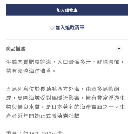
加入購物車
加入追蹤清單
商品描述
生蠔肉質肥厚飽滿，入口滑溜多汁，鮮味濃郁，
帶有淡淡海洋清香。
五島列島位於長崎縣西方外海，由眾多島嶼組
成，周圍海域受對馬暖流影響，擁有豐富浮游生
物與優良水質，是日本著名的海產寶庫之一。生
產者近年開始正式養殖岩牡蠣
重量：約160–200g/隻