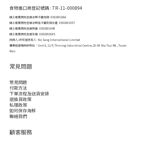
食物進口商登記號碼 : TR-11-000894
網上販售預先包裝冰鮮冷藏肉類: 0392801966
網上販售預先包裝冰鮮及冷藏貝類水產: 0392801957
網上販售預先包裝刺身: 0392801948
網上販售預先包裝生蠔: 0392802695
持牌人/許可證持有人: Nic Sang International Limited
獲準經營場所的地址：
Unit 6, 11/F, Thriving Indurstrial Centre, 26-38 Sha Tsui Rd., Tsuen
Wan
常見問題
常見問題
付款方法
下單流程及送貨安排
退換貨政策
私隱政策
如何保存海鮮
聯絡我們
顧客服務