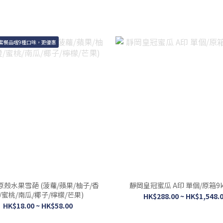
套餐品嚐9種口味，更優惠
E 原殼水果雪葩 (菠蘿/蘋果/柚子/香
靜岡皇冠蜜瓜 A印 單個/原箱9k
/蜜桃/南瓜/椰子/檸檬/芒果)
HK$288.00 ~ HK$1,548.
HK$18.00 ~ HK$58.00