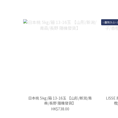
✨甜到入心✨
日本桃 5kg/箱 13-16玉 【山形/新潟/青
LISS
森/長野 隨機發貨】
橙
HK$738.00