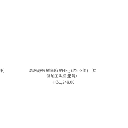
凍)
高級嚴選 鮮魚箱 約4kg (約6-8條) （原
條加工魚柳 起骨）
HK$1,248.00