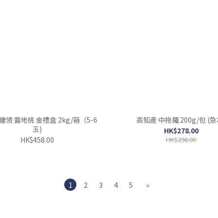
糖領 露地桃 金禮盒 2kg/箱（5-6
高知產 中拖羅 200g/包 (急
玉)
HK$278.00
HK$458.00
HK$298.00
1
2
3
4
5
»