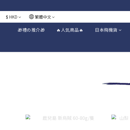
日本接近假期
日本接近假期
$
HKD
繁體中文
🎁禮の推介🎁
🔥人気商品🔥
日本飛機貨