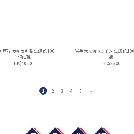
 厚岸 ガキカキ君 生蠔 約100-
岩手 大船渡 Kライン 生蠔 約100-
150g/隻
隻
HK$40.00
HK$26.00
1
2
3
4
5
»