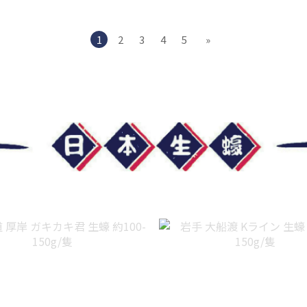
1
2
3
4
5
»