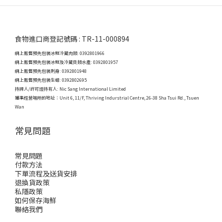
食物進口商登記號碼 : TR-11-000894
網上販售預先包裝冰鮮冷藏肉類: 0392801966
網上販售預先包裝冰鮮及冷藏貝類水產: 0392801957
網上販售預先包裝刺身: 0392801948
網上販售預先包裝生蠔: 0392802695
持牌人/許可證持有人: Nic Sang International Limited
獲準經營場所的地址：
Unit 6, 11/F, Thriving Indurstrial Centre, 26-38 Sha Tsui Rd., Tsuen
Wan
常見問題
常見問題
付款方法
下單流程及送貨安排
退換貨政策
私隱政策
如何保存海鮮
聯絡我們