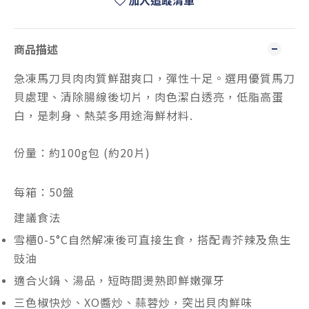
加入追蹤清單
商品描述
急凍馬刀貝肉肉質鮮甜爽口，彈性十足。選用優質馬刀
貝處理、清除腸線後切片，肉色潔白透亮，低脂高蛋
白，是刺身、熱菜多用途海鮮材料.
份量：約100g包 (約20片)
每箱：50盤
建議食法
雪櫃0-5°C自然解凍後可直接生食，搭配青芥辣及魚生
豉油
適合火鍋、湯品，短時間燙熟即鮮嫩彈牙
三色椒快炒、XO醬炒、蒜蓉炒，突出貝肉鮮味