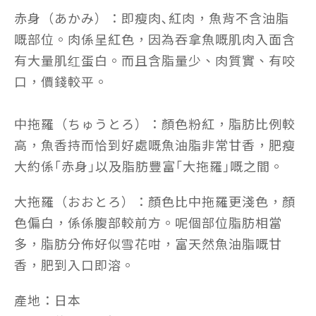
赤身（あかみ）：即瘦肉､紅肉，魚背不含油脂
嘅部位。肉係呈紅色，因為吞拿魚嘅肌肉入面含
有大量肌红蛋白。而且含脂量少、肉質實、有咬
口，價錢較平。
中拖羅（ちゅうとろ）：顏色粉紅，脂肪比例較
高，魚香持而恰到好處嘅魚油脂非常甘香，肥瘦
大約係｢赤身｣以及脂肪豐富｢大拖羅｣嘅之間。
大拖羅（おおとろ）：顏色比中拖羅更淺色，顏
色偏白，係係腹部較前方。呢個部位脂肪相當
多，脂肪分佈好似雪花咁，富天然魚油脂嘅甘
香，肥到入口即溶。
產地：日本