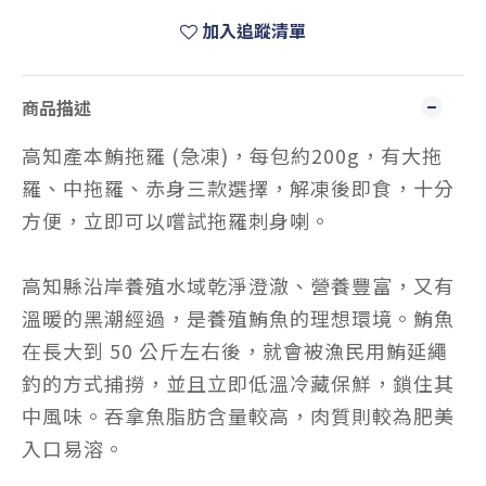
加入追蹤清單
商品描述
高知產本鮪拖羅
(急凍)
，每包約200g，有大拖
羅、
中拖
羅
、
赤身三款選擇，解凍後即食，十分
方便，立即可以嚐試拖羅刺身喇。
高知縣沿岸養殖水域乾淨澄澈、營養豐富，又有
溫暖的黑潮經過，是養殖鮪魚的理想環境。鮪魚
在長大到 50 公斤左右後，就會被漁民用鮪延繩
釣的方式捕撈，並且立即低溫冷藏保鮮，鎖住其
中風味。
吞拿魚脂肪含量較高，肉質則較為肥美
入口易溶。