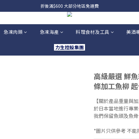
折後滿$600 大部分地區免運費
急凍肉類
急凍海產
料理食材及工具
美酒
力生控股集團
高級嚴選 鮮魚箱
條加工魚柳 
【關於產品重量與加
於日本當地進行專業
我們保留魚頭及魚骨
*圖片只供參考 不能