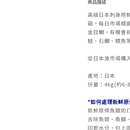
商品描述
高級日本刺身用
箱。每日市場精
金目鯛，有機會
鯥、石鯛、鰈魚
從日本漁市場購
產地：日本
份量：4kg(約6-
*如何處理新鮮原
新鮮原條魚類如
去除魚頭、魚鱗
印乾水分，包上吸