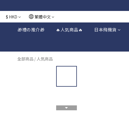
$
HKD
繁體中文
🎁禮の推介🎁
🔥人気商品🔥
日本飛機貨
全部商品
/
人気商品