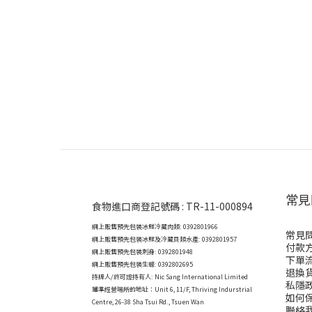
常見
食物進口商登記號碼 : TR-11-000894
網上販售預先包裝冰鮮冷藏肉類: 0392801966
常見
網上販售預先包裝冰鮮及冷藏貝類水產: 0392801957
付款
網上販售預先包裝刺身: 0392801948
下單
網上販售預先包裝生蠔: 0392802695
退換
持牌人/許可證持有人: Nic Sang International Limited
私隱
獲準經營場所的地址：
Unit 6, 11/F, Thriving Indurstrial
如何
Centre, 26-38 Sha Tsui Rd., Tsuen Wan
聯絡