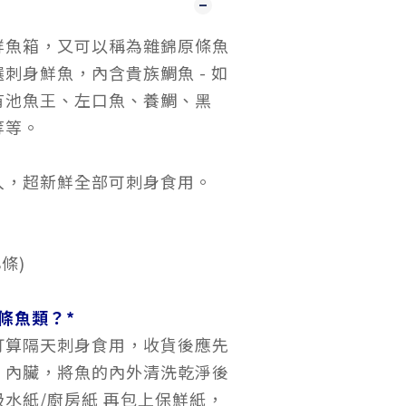
鮮魚箱，又可以稱為雜錦原條魚
選刺身鮮魚，內含貴族鯛魚
-
如
有池魚王、左口魚、養鯛、黑
等等。
入，超新鮮全部可刺身食用。
8條)
條魚類？*
打算隔天刺身食用，收貨後應先
、內臟，將魚的內外清洗乾淨後
水紙/廚房紙 再包上保鮮紙，