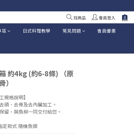
找商品
會員登入
專區
日式料理教學
常見問題
會員優惠
 約4kg (約6-8條) （原
起骨）
工規格說明】
去頭、去骨及去內臟加工。
保留，與魚柳一同交付給您。
指定款式 隨機魚類