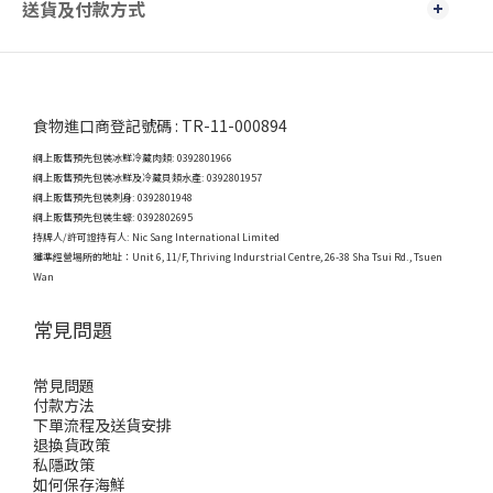
送貨及付款方式
食物進口商登記號碼 : TR-11-000894
網上販售預先包裝冰鮮冷藏肉類: 0392801966
網上販售預先包裝冰鮮及冷藏貝類水產: 0392801957
網上販售預先包裝刺身: 0392801948
網上販售預先包裝生蠔: 0392802695
持牌人/許可證持有人: Nic Sang International Limited
獲準經營場所的地址：
Unit 6, 11/F, Thriving Indurstrial Centre, 26-38 Sha Tsui Rd., Tsuen
Wan
常見問題
常見問題
付款方法
下單流程及送貨安排
退換貨政策
私隱政策
如何保存海鮮