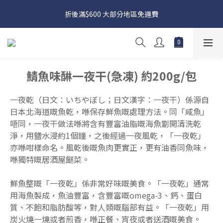
日本接近假期，貨源較不穩定；如想在 8 月 11 日至 8 月 15 日收
折後滿$600 大部分地區免運費
貨，請務必於 8 月 10 日前落單
日本接近假期，貨源較不穩定；如想在 8 月 11 日至 8 月 15 日收
貨，請務必於 8 月 10 日前落單
鯖魚味醂一夜干(急凍) 約200g/包
一夜乾（日文：いちやぼし；日文漢字：一夜干）係源自
日本北海道嘅魚乾，喺保存鮮魚嘅處理方法。同「咸魚」
唔同，一夜干做法喺將含有豐富油脂嘅海魚劏開清洗乾
淨，用鹽水浸約1個鐘，之後經過一夜風乾，「一夜乾」
亦喺咁樣命名。風乾後嘅魚肉更實正，更有油香同魚味，
喺獨特嘅居酒屋餸菜。
鮮魚整嘅「一夜乾」係非常好味嘅美食。「一夜乾」通常
用海魚製成，魚油豐富，含豐富嘅omega-3、鈣、蛋白
質、不飽和脂肪酸等，對人類嘅腦部有益。「一夜乾」用
炭火燒一燒或者煎香，喺正餐、宵夜或者送酒嘅美食。