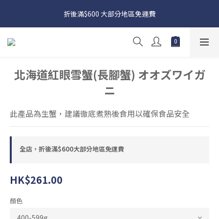
日本接近假期，貨源較不穩定；如想在 8 月 11 日至 8 月 15 日收
折後滿$600 大部分地區免運費
貨，請務必於 8 月 10 日前落單
日本接近假期，貨源較不穩定；如想在 8 月 11 日至 8 月 15 日收
貨，請務必於 8 月 10 日前落單
北海道紅眼雪蟹(長腳蟹) オオズワイガ
ニ
此產品為生蟹，建議徹底煮熟後食用以確保食品安全
全店，折後滿$600大部分地區免運費
HK$261.00
顏色