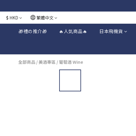
$
HKD
繁體中文
🎁禮の推介🎁
🔥人気商品🔥
日本飛機貨
全部商品
/
美酒專區
/
葡萄酒 Wine