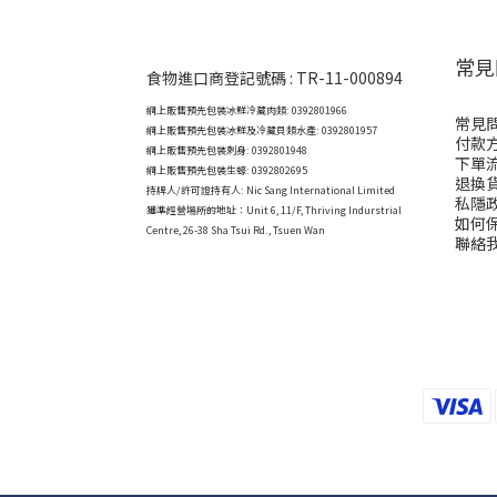
常見
食物進口商登記號碼 : TR-11-000894
網上販售預先包裝冰鮮冷藏肉類: 0392801966
常見
網上販售預先包裝冰鮮及冷藏貝類水產: 0392801957
付款
網上販售預先包裝刺身: 0392801948
下單
網上販售預先包裝生蠔: 0392802695
退換
持牌人/許可證持有人: Nic Sang International Limited
私隱
獲準經營場所的地址：
Unit 6, 11/F, Thriving Indurstrial
如何
Centre, 26-38 Sha Tsui Rd., Tsuen Wan
聯絡