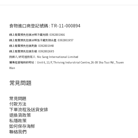
食物進口商登記號碼 : TR-11-000894
網上販售預先包裝冰鮮冷藏肉類: 0392801966
網上販售預先包裝冰鮮及冷藏貝類水產: 0392801957
網上販售預先包裝刺身: 0392801948
網上販售預先包裝生蠔: 0392802695
持牌人/許可證持有人: Nic Sang International Limited
獲準經營場所的地址：
Unit 6, 11/F, Thriving Indurstrial Centre, 26-38 Sha Tsui Rd., Tsuen
Wan
常見問題
常見問題
付款方法
下單流程及送貨安排
退換貨政策
私隱政策
如何保存海鮮
聯絡我們