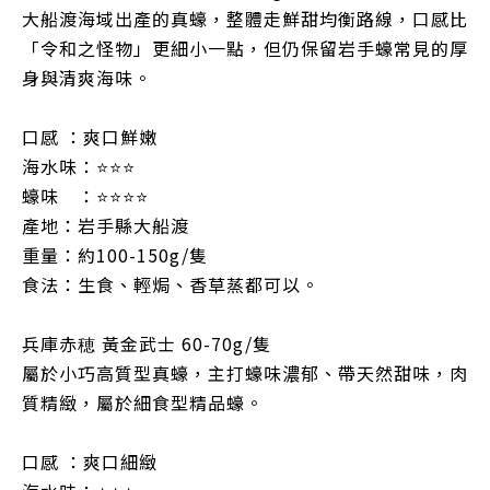
大船渡海域出產的真蠔，整體走鮮甜均衡路線，口感比
「令和之怪物」更細小一點，但仍保留岩手蠔常見的厚
身與清爽海味。
口感 ：爽口鮮嫩
海水味：⭐⭐⭐
蠔味 ：⭐⭐⭐⭐
產地：岩手縣大船渡
重量：約100-150g/隻
食法：生食、輕焗、香草蒸都可以。
兵庫赤穂 黃金武士 60-70g/隻
屬於小巧高質型真蠔，主打蠔味濃郁、帶天然甜味，肉
質精緻，屬於細食型精品蠔。
口感 ：爽口細緻