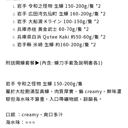
岩手 令和之怪物 生蠔 150-200g/隻 *2
岩手 広田湾気仙町 生蠔 160-200g/隻
*2
岩手 大船渡 Kライン 100-150g/隻
*2
兵庫赤穂 黃金武士 60-70g/隻
*2
兵庫県白浜 Qutee Kaki 約50-60g/隻
*2
岩手縣 米崎 生蠔 約160-200g/隻
*2
附送開蠔套餐▶️(內含: 蠔刀手套及說明書各1)
岩手 令和之怪物 生蠔 150-200g/隻
屬於大粒飽滿型真蠔，肉質厚實、偏 creamy，鮮味濃
郁但海水味不算重，入口帶礦物感，餘韻長。
口感 ：creamy，爽口多汁
海水味：⭐⭐⭐