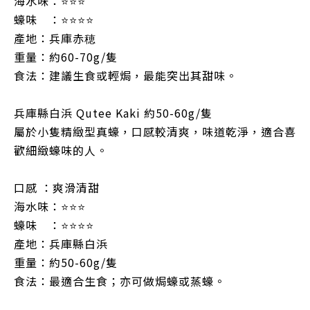
海水味：⭐⭐⭐
蠔味 ：⭐⭐⭐⭐
產地：兵庫赤穂
重量：約60-70g/隻
食法：建議生食或輕焗，最能突出其甜味。
兵庫縣白浜 Qutee Kaki 約50-60g/隻
屬於小隻精緻型真蠔，口感較清爽，味道乾淨，適合喜
歡細緻蠔味的人。
口感 ：爽滑清甜
海水味：⭐⭐⭐
蠔味 ：⭐⭐⭐⭐
產地：兵庫縣白浜
重量：約50-60g/隻
食法：最適合生食；亦可做焗蠔或蒸蠔。