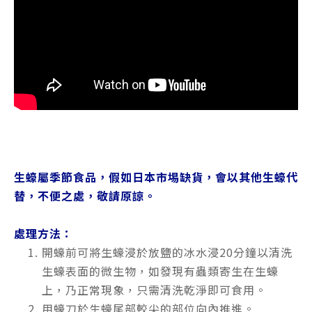
生蠔屬季節食品，假如日本市埸缺貨，會以其他生蠔代
替，不便之處，敬請原諒。
處理方法：
開蠔前可將生蠔浸於放鹽的冰水浸20分鐘以清洗
生蠔表面的微生物，如發現有蟲類寄生在生蠔
上，乃正常現象，只需清洗乾淨即可食用。
用蠔刀於生蠔尾部較尖的部位向內推進。