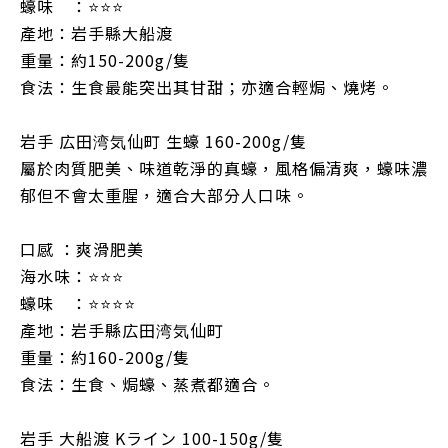
蠔味 ：⭐⭐⭐
產地：岩手縣大船渡
重量：約150-200g/隻
食法：生食最能突出其甘甜；亦適合輕焗、燒烤。
岩手 広田湾気仙町 生蠔 160-200g/隻
屬於肉質肥美、味道乾淨的真蠔，風格偏清爽，蠔味濃
郁但不會太重腥，適合大部分人口味。
口感 ：爽滑肥美
海水味：⭐⭐⭐
蠔味 ：⭐⭐⭐⭐
產地：岩手縣広田湾気仙町
重量：約160-200g/隻
食法：生食、焗蠔、蒸煮都適合。
岩手 大船渡 Kライン 100-150g/隻