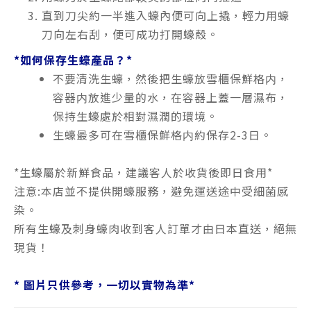
直到刀尖約一半進入蠔內便可向上撬，輕力用蠔
刀向左右刮，便可成功打開蠔殼。
*如何保存生蠔產品？*
不要清洗生蠔，然後把生蠔放雪櫃保鮮格内，
容器内放進少量的水，在容器上蓋一層濕布，
保持生蠔處於相對濕潤的環境。
生蠔最多可在雪櫃保鮮格内約保存2-3日。
*生蠔屬於新鮮食品，建議客人於收貨後即日食用*
注意:本店並不提供開蠔服務，避免運送途中受細菌感
染。
所有生蠔及刺身蠔肉收到客人訂單才由日本直送，絕無
現貨！
*
圖片只供參考，一切以實物為準
*