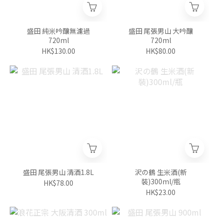
盛田 純米吟釀無濾過
盛田 尾張男山 大吟釀
720ml
720ml
HK$130.00
HK$80.00
盛田 尾張男山 清酒1.8L
沢の鶴 生米酒(新
裝)300ml/瓶
HK$78.00
HK$23.00