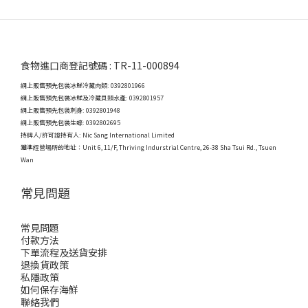
食物進口商登記號碼 : TR-11-000894
網上販售預先包裝冰鮮冷藏肉類: 0392801966
網上販售預先包裝冰鮮及冷藏貝類水產: 0392801957
網上販售預先包裝刺身: 0392801948
網上販售預先包裝生蠔: 0392802695
持牌人/許可證持有人: Nic Sang International Limited
獲準經營場所的地址：
Unit 6, 11/F, Thriving Indurstrial Centre, 26-38 Sha Tsui Rd., Tsuen
Wan
常見問題
常見問題
付款方法
下單流程及送貨安排
退換貨政策
私隱政策
如何保存海鮮
聯絡我們