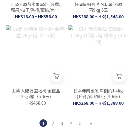
LISSE 原殼水果雪葩 (菠蘿/
靜岡皇冠蜜瓜 A印 單個/原
蘋果/柚子/香橙/蜜桃/南瓜/
箱9kg 6玉
椰子/檸檬/芒果)
HK$18.00 ~ HK$58.00
HK$288.00 ~ HK$1,548.00
山梨 大糖領 露地桃 金禮盒
日本赤肉蜜瓜 單個約1.4kg
2kg/箱（5-6玉)
(1個) /箱 約8kg (4-6個)
HK$468.00
HK$268.00 ~ HK$1,388.00
1
2
3
4
5
»