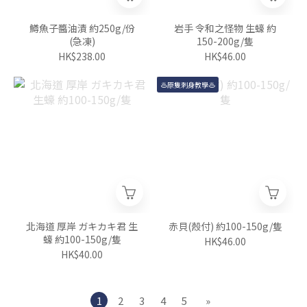
鱒魚子醬油漬 約250g/份
岩手 令和之怪物 生蠔 約
(急凍)
150-200g/隻
HK$238.00
HK$46.00
♨️原隻刺身教學♨️
北海道 厚岸 ガキカキ君 生
赤貝(殼付) 約100-150g/隻
蠔 約100-150g/隻
HK$46.00
HK$40.00
1
2
3
4
5
»