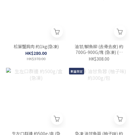
松葉蟹肩肉 約1kg(急凍)
油甘/鰤魚柳 (去骨去皮) 約
700G-900G/塊 (急凍) (刺
HK$280.00
身用)
HK$378.00
HK$308.00
數量限定
生左口群邊 約500g/盒 (急
急凍 油甘魚蓉 (柚子味) 約