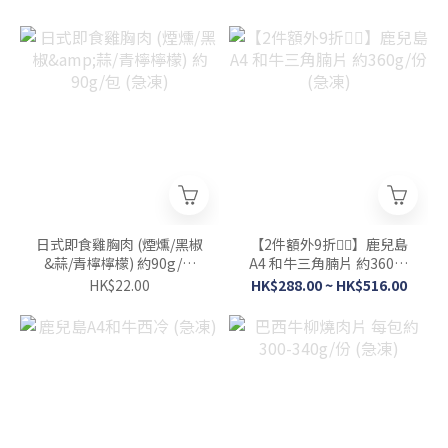
日式即食雞胸肉 (煙燻/黑椒
【2件額外9折👍🏻】鹿兒島
&蒜/青檸檸檬) 約90g/包
A4 和牛三角腩片 約360g/
(急凍)
份 (急凍)
HK$22.00
HK$288.00 ~ HK$516.00