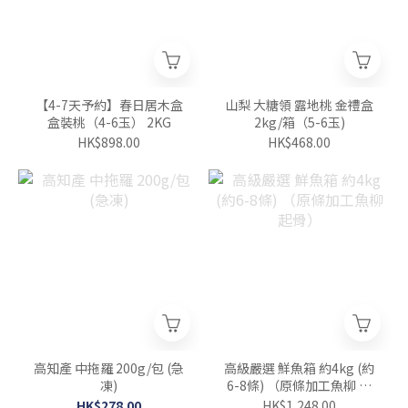
【4-7天予約】春日居木盒
山梨 大糖領 露地桃 金禮盒
盒裝桃（4-6玉） 2KG
2kg/箱（5-6玉)
HK$898.00
HK$468.00
高知產 中拖羅 200g/包 (急
高級嚴選 鮮魚箱 約4kg (約
凍)
6-8條) （原條加工魚柳 起
骨）
HK$278.00
HK$1,248.00