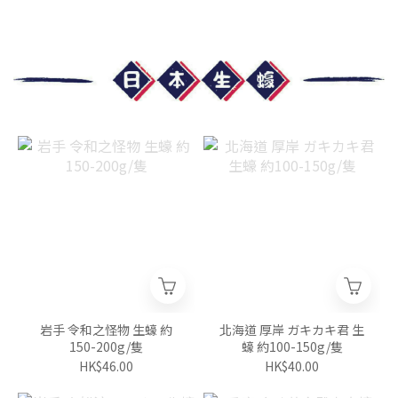
岩手 令和之怪物 生蠔 約
北海道 厚岸 ガキカキ君 生
150-200g/隻
蠔 約100-150g/隻
HK$46.00
HK$40.00