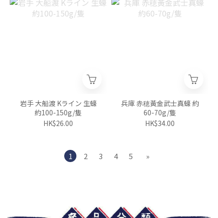
岩手 大船渡 Kライン 生蠔
兵庫 赤穂黃金武士真蠔 約
約100-150g/隻
60-70g/隻
HK$26.00
HK$34.00
1
2
3
4
5
»