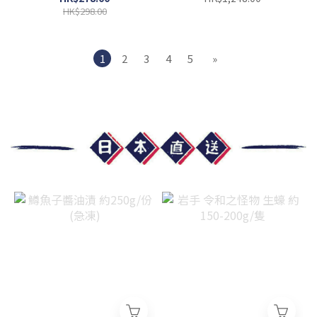
HK$298.00
1
2
3
4
5
»